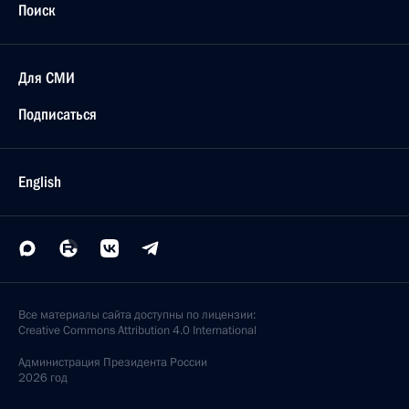
Участникам, организаторам и гостям
торжественных мероприятий, посвящённых 125-
летию со дня рождения Георгия Константиновича
Жукова
1 декабря 2021 года, 12:00
Участникам конференции «Глобальные вызовы
XXI века: межпартийное измерение»
1 декабря 2021 года, 11:00
Ноябрь 2021 года
Н.Н.Белохвостиковой
29 ноября 2021 года, 18:00