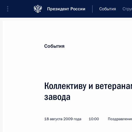
Президент России
События
Стру
Президент
Администрация
Государст
Новости
Стенограммы
Поездки
Те
События
Показа
Коллективу и ветерана
завода
Сергею Козлову, писателю и сценар
22 августа 2009 года, 11:00
18 августа 2009 года
10:00
Поздравлени