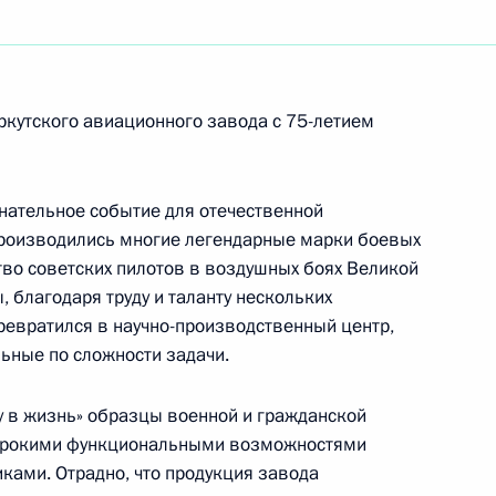
асти с 75-летием образования региона
кутского авиационного завода с 75-летием
ста России Семёна Фарады
ательное событие для отечественной
производились многие легендарные марки боевых
во советских пилотов в воздушных боях Великой
исту, пейзажисту, народному художнику РСФСР
, благодаря труду и таланту нескольких
ревратился в научно-производственный центр,
ные по сложности задачи.
ку в жизнь» образцы военной и гражданской
ователю Международного центра молекулярной
ирокими функциональными возможностями
и наук Украины, академику Российской
ами. Отрадно, что продукция завода