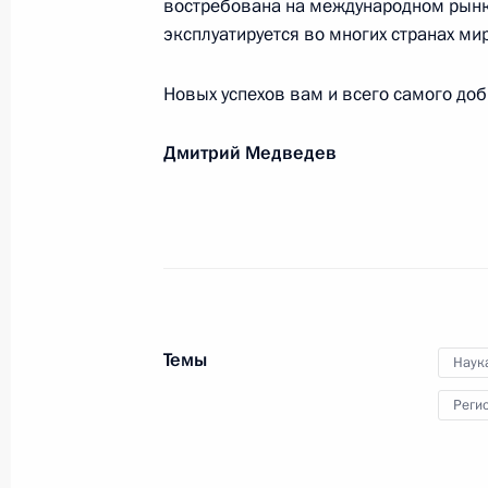
востребована на международном рынке
20 августа 2009 года, 10:00
эксплуатируется во многих странах мир
Новых успехов вам и всего самого доб
Вячеславу Стёпину, специалисту в 
Дмитрий Медведев
РАН
19 августа 2009 года, 11:00
Участникам и гостям III Междунаро
инфраструктура, инновации, инвес
Темы
18 августа 2009 года, 10:45
Наук
Реги
Участникам и гостям Международно