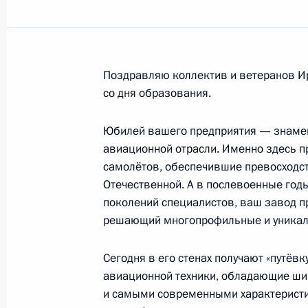
Поздравление жителям Курской обл
22 августа 2009 года, 10:30
Поздравляю коллектив и ветеранов Ир
Родным и близким народного арти
со дня образования.
21 августа 2009 года, 12:20
Юбилей вашего предприятия — знамен
авиационной отрасли. Именно здесь 
самолётов, обеспечившие превосходст
Павлу Судакову, живописцу-портрет
Отечественной. А в послевоенные годы
поколений специалистов, ваш завод п
20 августа 2009 года, 11:00
решающий многопрофильные и уникаль
Сегодня в его стенах получают «путёв
Платону Костюку, директору и осн
авиационной техники, обладающие ш
физиологии Национальной академи
и самыми современными характеристик
академии наук