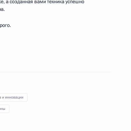
, а созданная вами техника успешно
а.
рого.
области философии, истории науки, академику
дного форума «Социальная работа в XXI веке:
тиции»
а и инновации
оны
го конкурса молодых оперных певцов