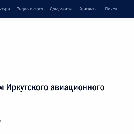
ктура
Видео и фото
Документы
Контакты
Поиск
венный Совет
Совет Безопасности
Комиссии и советы
леграммы
Сведения о Президенте
Август, 2009
ть следующие материалы
м Иркутского авиационного
исту
я