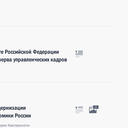
те Российской Федерации
ерва управленческих кадров
дернизации
2
омики России
ория Касперского»