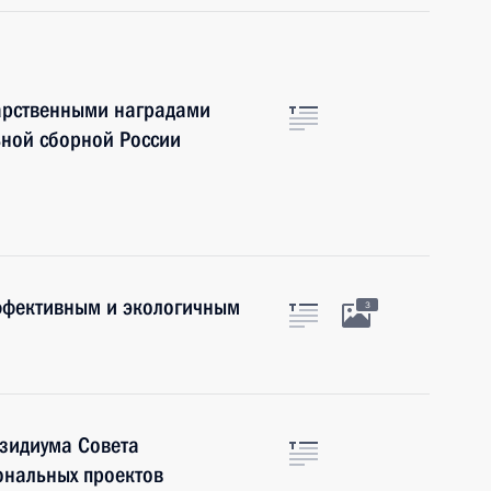
арственными наградами
ьной сборной России
ффективным и экологичным
3
езидиума Совета
ональных проектов