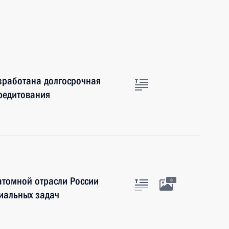
зработана долгосрочная
редитования
атомной отрасли России
8
иальных задач