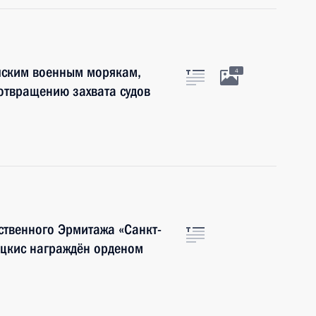
йским военным морякам,
4
отвращению захвата судов
ственного Эрмитажа «Санкт-
ецкис награждён орденом