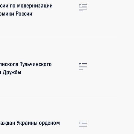
ссии по модернизации
омики России
пископа Тульчинского
м Дружбы
раждан Украины орденом