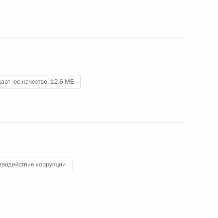
(Франция) Дмитрий Медведев
рассказал в первом
видеообращении к посетителям
7 октября 2008 года
Видео, 2 мин.
сайта
артное качество,
12.6 МБ
иводействие коррупции
Выступление на церемонии