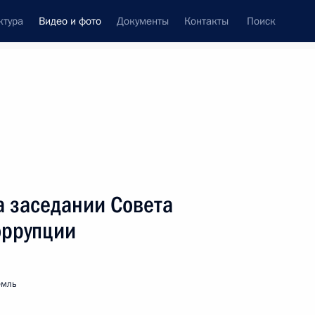
ктура
Видео и фото
Документы
Контакты
Поиск
си
ия, встречи
Встречи со СМИ
октябрь, 2008
ть следующие материалы
а заседании Совета
оррупции
Ответы на вопросы журналистов
по завершении заседания
Межгосударственного совета
емль
Евразийского экономического
сообщества (ЕврАзЭС)