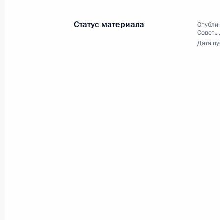
германских
межгосударственных
Статус материала
Опублик
Советы
консультаций
Дата пу
2 октября 2008 года
Видео, 10 мин.