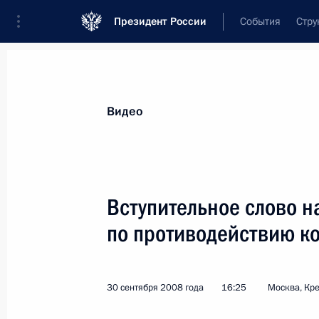
Президент России
События
Стру
Видеозаписи
Фотографии
Аудиозапи
Все материалы
Выступления
Совещан
Видео
Показа
Вступительное слово н
по противодействию к
Вступительное слово
на совместном заседании
президиума Госсовета и Совета
30 сентября 2008 года
16:25
Москва, Кр
при Президенте по развитию
физкультуры и спорта