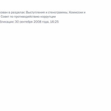
вручения государственных
наград
ован в разделах:
Выступления и стенограммы
,
Комиссии и
,
Совет по противодействию коррупции
бликации:
30 сентября 2008 года, 16:25
1 октября 2008 года
Видео, 11 мин.