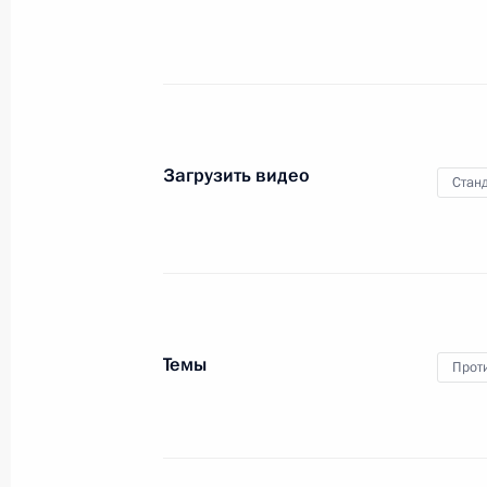
по вопросам мировой
политики
8 октября 2008 года
Видео, 31 мин.
Загрузить видео
Станд
Темы
Прот
Начало российско-