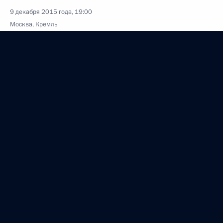
9 декабря 2015 года, 19:00
Москва, Кремль
8 декабря 2015 года, вторник
Совместное заседание Совета по развитию
физической культуры и спорта
и организационного комитета «Россия 2018»
8 декабря 2015 года, 23:35
Москва, Кремль
3 декабря 2015 года, четверг
Вручение государственных наград
военнослужащим Вооружённых Сил России