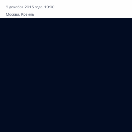
9 декабря 2015 года, 19:00
Москва, Кремль
8 декабря 2015 года, вторник
Совместное заседание Совета по развитию
физической культуры и спорта
и организационного комитета «Россия 2018»
8 декабря 2015 года, 23:35
Москва, Кремль
3 декабря 2015 года, четверг
Вручение государственных наград
военнослужащим Вооружённых Сил России