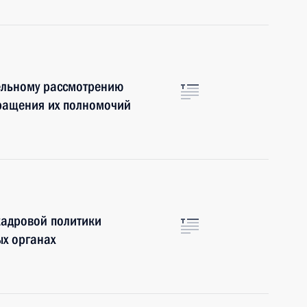
ельному рассмотрению
кращения их полномочий
кадровой политики
ых органах