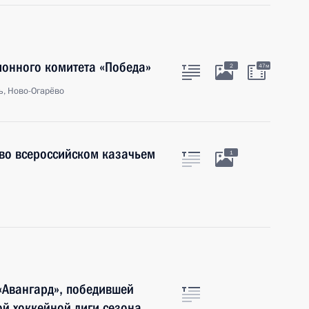
ионного комитета «Победа»
2
47м
ь, Ново-Огарёво
во всероссийском казачьем
1
«Авангард», победившей
й хоккейной лиги сезона