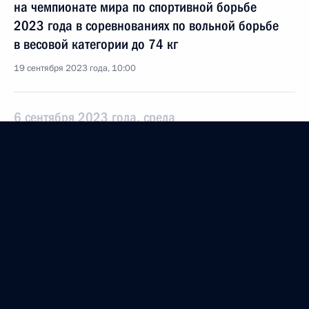
на чемпионате мира по спортивной борьбе
2023 года в соревнованиях по вольной борьбе
в весовой категории до 74 кг
19 сентября 2023 года, 10:00
6 сентября 2023 года, среда
Поздравление женской спортивной сборной
команде МЧС России, победившей
в общекомандном зачёте на IX чемпионате мира
среди женщин по пожарно-спасательному спорту
2023 года в Стамбуле
6 сентября 2023 года, 19:00
9 июня 2023 года, пятница