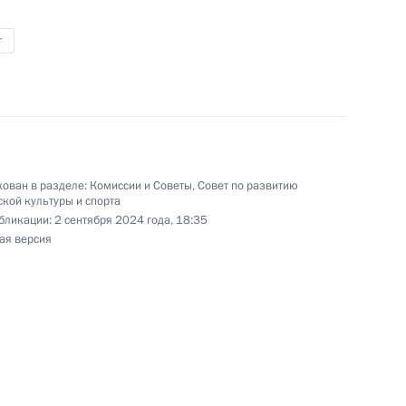
ине бег 400 метров
т
обедой на XVII
риже в соревнованиях
оражением опорно-
ован в разделе:
Комиссии и Советы
,
Совет по развитию
ине прыжок в длину
кой культуры и спорта
бликации:
2 сентября 2024 года, 18:35
ая версия
победой на XVII
 года в Париже
та слепых в дисциплине 200