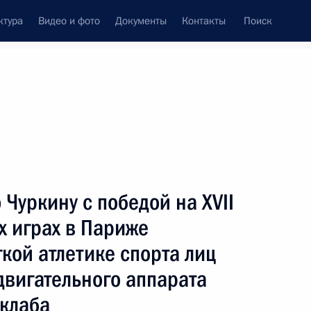
ктура
Видео и фото
Документы
Контакты
Поиск
венный Совет
Совет Безопасности
Комиссии и советы
ах
сентябрь, 2024
 и спорта
Показать
Чуркину с победой на XVII
х играх в Париже
гкой атлетике спорта лиц
вигательного аппарата
 клаба
ть следующие материалы