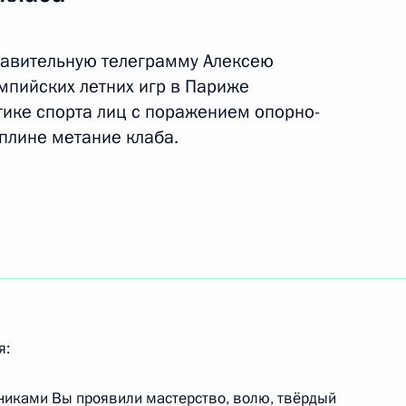
равительную телеграмму Алексею
мпийских летних игр в Париже
бедой на XVII
тике спорта лиц с поражением опорно-
риже в соревнованиях
плине метание клаба.
рыжок в длину
едой на XVII Паралимпийских
ниях по лёгкой атлетике
вигательного аппарата
я:
никами Вы проявили мастерство, волю, твёрдый