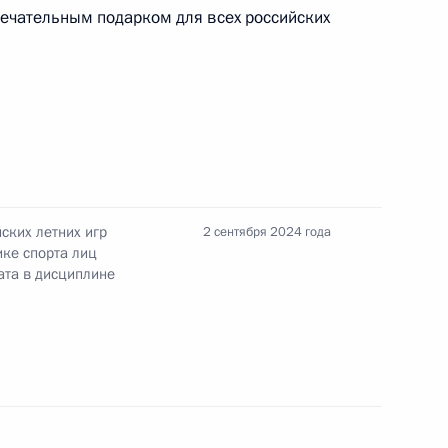
мечательным подарком для всех российских
бедой на XVII
риже в соревнованиях
ием опорно-двигательного
в брассом
ских летних игр
2 сентября 2024 года
ике спорта лиц
ата в дисциплине
бедой на XVII
риже в соревнованиях
оражением опорно-