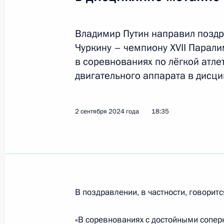
7 сентября 2024 года, суббота
Владимир Путин направил позд
Чуркину – чемпиону XVII Парали
Поздравление Матвею Якушеву с по
в соревнованиях по лёгкой атле
Паралимпийских летних играх в Па
двигательного аппарата в дисци
по лёгкой атлетике в дисциплине п
7 сентября 2024 года, 22:00
2 сентября 2024 года
18:35
6 сентября 2024 года, пятница
Поздравление Ивану Ревенко с поб
летних играх в Париже в соревнова
спорта лиц с поражением опорно-д
В поздравлении, в частности, говоритс
в дисциплине метание копья
«В соревнованиях с достойными сопер
6 сентября 2024 года, 21:30