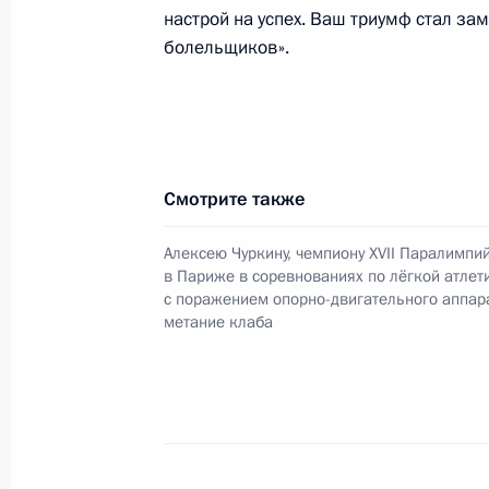
настрой на успех. Ваш триумф стал за
болельщиков».
5 сентября 2024 года, четверг
Поздравление Марии Павловой с по
Паралимпийских летних играх в Па
по плаванию спорта лиц с поражен
Смотрите также
аппарата в дисциплине 100 метро
Алексею Чуркину, чемпиону XVII Паралимпий
5 сентября 2024 года, 21:30
в Париже в соревнованиях по лёгкой атлет
с поражением опорно-двигательного аппар
метание клаба
4 сентября 2024 года, среда
Поздравление Андрею Вдовину с по
Паралимпийских летних играх в Па
по лёгкой атлетике спорта лиц с п