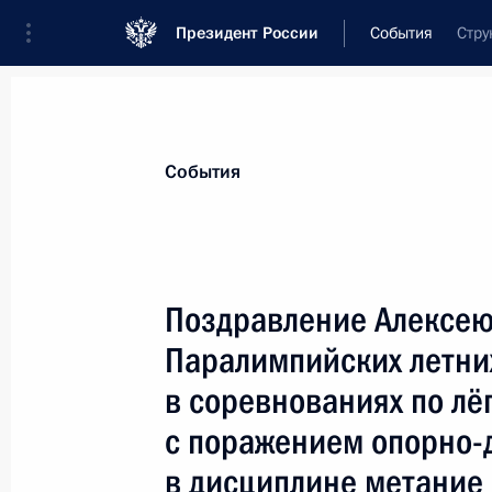
Президент России
События
Стру
Президент
Администрация
Государст
Новости
Сведения о комиссиях и совет
События
Отдельная комиссия или совет
Совет по развитию физической культуры
Поздравление Алексею 
Паралимпийских летни
в соревнованиях по лё
с поражением опорно-д
в дисциплине метание
Показа