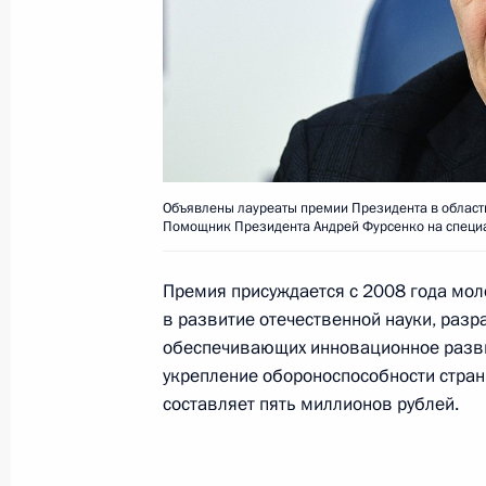
Заседание Совета по науке и обра
6 февраля 2025 года, 19:15
Москва, Кремль
5 февраля 2025 года, среда
Объявлены лауреаты премии Президента в области
Объявлены лауреаты премии Презид
Помощник Президента Андрей Фурсенко на специа
и инноваций для молодых учёных з
5 февраля 2025 года, 11:00
Москва
Премия присуждается с 2008 года мо
в развитие отечественной науки, разр
обеспечивающих инновационное разви
укрепление обороноспособности стран
13 июня 2024 года, четверг
составляет пять миллионов рублей.
Заседание Совета по науке и обра
13 июня 2024 года, 20:30
Московская облас