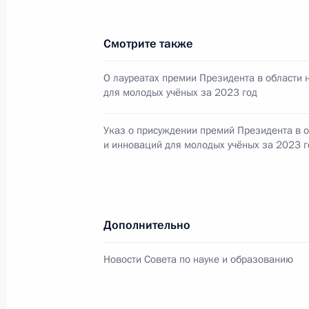
Смотрите также
11 июня 2024 года, вторник
О лауреатах премии Президента в области 
Подписаны указы о присуждении Го
для молодых учёных за 2023 год
Российской Федерации
11 июня 2024 года, 21:00
Указ о присуждении премий Президента в о
и инноваций для молодых учёных за 2023 г
8 февраля 2024 года, четверг
Заседание Совета по науке и обра
Дополнительно
8 февраля 2024 года, 17:10
Москва, Кремль
Новости Совета по науке и образованию
7 февраля 2024 года, среда