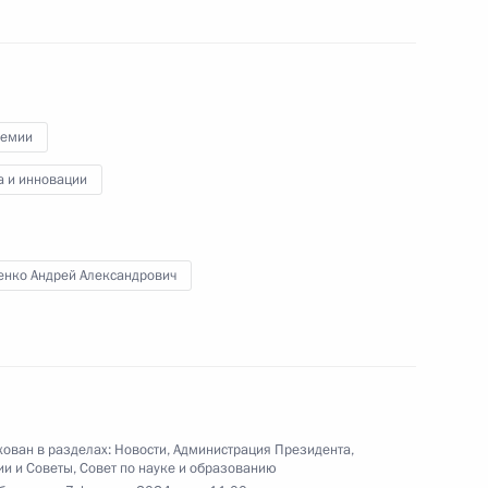
ента в области науки
1
а 2023 год
ремии
а и инновации
х премий в области науки
енко Андрей Александрович
ой премии за выдающиеся
й деятельности 2022 года
ован в разделах:
Новости
,
Администрация Президента
,
ии и Советы
,
Совет по науке и образованию