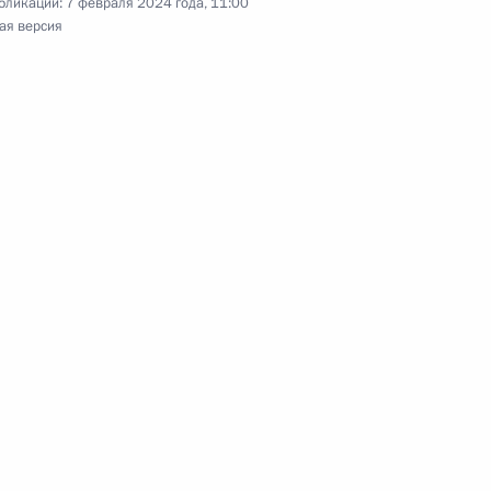
бликации:
7 февраля 2024 года, 11:00
ая версия
ной премии 2022 года
4
зованию
:
5