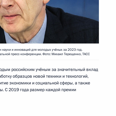
зованию
:
5
 науки и инноваций для молодых учёных за 2023 год.
ента в области науки
3
льной пресс-конференции. Фото: Михаил Терещенко, ТАСС
а 2024 год
лодым российским учёным за значительный вклад
аботку образцов новой техники и технологий,
тие экономики и социальной сферы, а также
ы. С 2019 года размер каждой премии
зованию
:
7
ть, Дубна