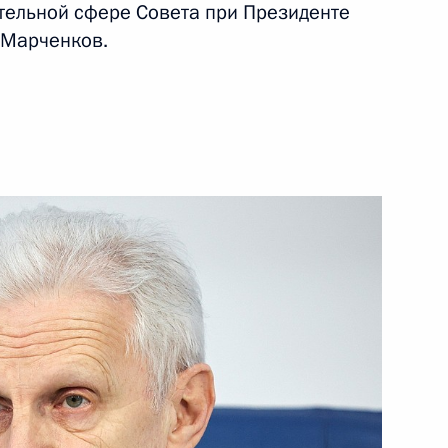
тельной сфере Совета при Президенте
 Марченков.
ных премий Российской
6
ента в области науки
3
а 2025 год