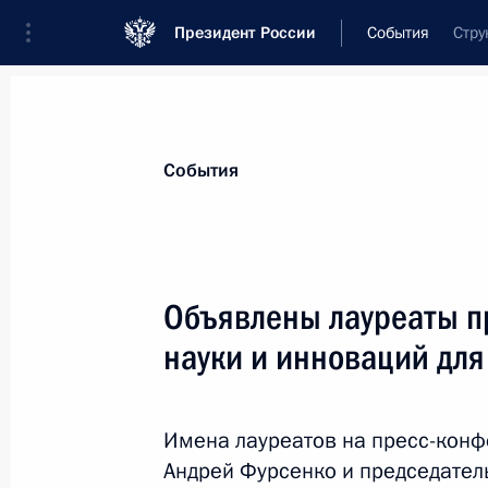
Президент России
События
Стру
Президент
Администрация
Государст
Новости
Сведения о комиссиях и совет
События
Отдельная комиссия или совет
Совет по науке и образованию
Объявлены лауреаты п
науки и инноваций для
Имена лауреатов на пресс-кон
Совет по науке и образованию
Андрей Фурсенко и председател