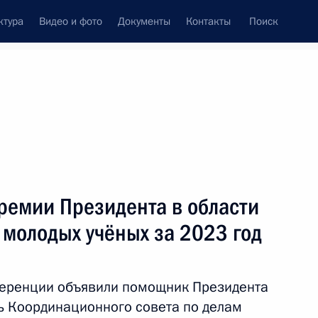
ктура
Видео и фото
Документы
Контакты
Поиск
венный Совет
Совет Безопасности
Комиссии и советы
ах
июнь, 2026
Показать
ремии Президента в области
 молодых учёных за 2023 год
ференции объявили помощник Президента
ь Координационного совета по делам