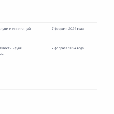
науки и инноваций
7 февраля 2024 года
сударственных премий
бласти науки
7 февраля 2024 года
од
зованию
:
2