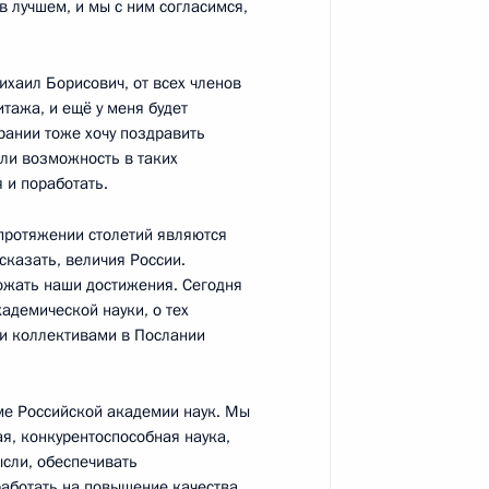
в лучшем, и мы с ним согласимся,
16 года
8
27м
Михаил Борисович, от всех членов
тажа, и ещё у меня будет
брании тоже хочу поздравить
или возможность в таких
 и поработать.
е премии Президента
а протяжении столетий являются
сказать, величия России.
молодых учёных
ножать наши достижения. Сегодня
адемической науки, о тех
ми коллективами в Послании
ме Российской академии наук. Мы
ая, конкурентоспособная наука,
сти науки и инноваций для
13
18м
сли, обеспечивать
работать на повышение качества