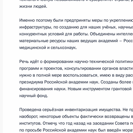
жизни людей.
8 февраля 2017 года, 13:30
Москва, Кремль
Именно поэтому были предприняты меры по укреплению
инфраструктуры, по созданию для наших учёных, научн
6 февраля 2017 года, понедельник
конкурентных условий для работы. Объединены интелле
материальные ресурсы наших ведущих академий – Росс
Подписан Указ о присуждении прем
медицинской и сельхознаук.
учёных за 2016 год
Речь идёт о формировании научно-технической политики
6 февраля 2017 года, 10:00
программ и проектов, консультировании органов власти
нужно в полной мере воспользоваться, имею в виду р
президиума Российской академии наук. Созданы более
финансирования науки. Новым инструментом грантовой 
23 ноября 2016 года, среда
научный фонд.
Заседание Совета по науке и обра
Проведена серьёзная инвентаризация имущества. Не про
23 ноября 2016 года, 15:15
Москва, Кремль
наоборот, некоторые объекты фактически возвращены в
институтов. Отмечу, что год назад на заседании Совета 
по просьбе Российской академии наук был введён мора