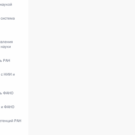
 наукой
 система
авления
 науки
ть РАН
 с НИИ и
ть ФАНО
 и ФАНО
етенций РАН