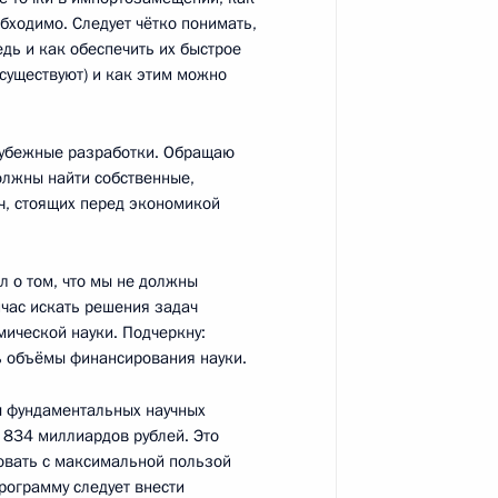
обходимо. Следует чётко понимать,
дь и как обеспечить их быстрое
существуют) и как этим можно
зованию
:
5
рубежные разработки. Обращаю
олжны найти собственные,
ч, стоящих перед экономикой
 о том, что мы не должны
и президиума Совета по науке
час искать решения задач
мической науки. Подчеркну:
ь объёмы финансирования науки.
 фундаментальных научных
 834 миллиардов рублей. Это
зовать с максимальной пользой
программу следует внести