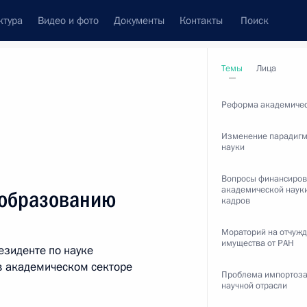
ктура
Видео и фото
Документы
Контакты
Поиск
венный Совет
Совет Безопасности
Комиссии и советы
Темы
Лица
ах
февраль, 2018
Реформа академичес
Изменение парадигм
науки
Вопросы финансиро
академической науки
Показать
 образованию
кадров
Мораторий на отчуж
имущества от РАН
езиденте по науке
в академическом секторе
Проблема импортоз
научной отрасли
ть следующие материалы