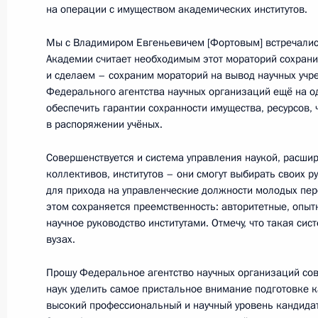
на операции с имуществом академических институтов.
15 сентября 2016 года, четверг
Мы с Владимиром Евгеньевичем [Фортовым] встречались
О приёме документов на соискание
Академии считает необходимым этот мораторий сохранит
в области науки и технологий
и сделаем – сохраним мораторий на вывод научных учр
Федерального агентства научных организаций ещё на од
15 сентября 2016 года, 14:00
обеспечить гарантии сохранности имущества, ресурсов, 
в распоряжении учёных.
Совершенствуется и система управления наукой, расши
9 июня 2016 года, четверг
коллективов, институтов – они смогут выбирать своих 
для прихода на управленческие должности молодых пе
Объявлены лауреаты Госпремии 20
этом сохраняется преемственность: авторитетные, опыт
9 июня 2016 года, 11:20
Москва, Кремль
научное руководство институтами. Отмечу, что такая сис
вузах.
Прошу Федеральное агентство научных организаций со
1 апреля 2016 года, пятница
наук уделить самое пристальное внимание подготовке к
высокий профессиональный и научный уровень кандидат
О приёме документов на соискани