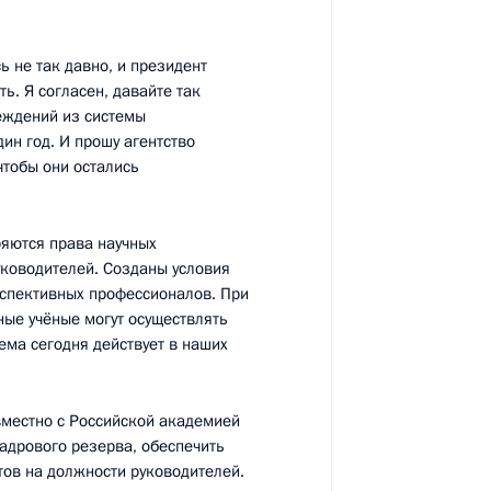
 не так давно, и президент
 Государственной премии
ь. Я согласен, давайте так
еждений из системы
ин год. И прошу агентство
чтобы они остались
ряются права научных
руководителей. Созданы условия
рспективных профессионалов. При
15 года
3
ные учёные могут осуществлять
тема сегодня действует в наших
вместно с Российской академией
адрового резерва, обеспечить
ов на должности руководителей.
е премии Президента