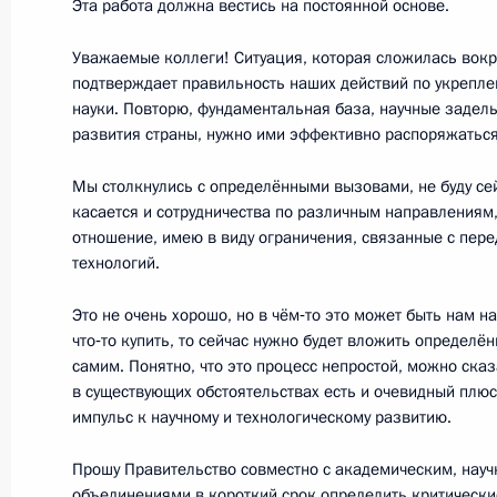
Эта работа должна вестись на постоянной основе.
в области науки и инноваций для 
Уважаемые коллеги! Ситуация, которая сложилась вокр
1 апреля 2016 года, 13:45
подтверждает правильность наших действий по укрепл
науки. Повторю, фундаментальная база, научные задел
развития страны, нужно ими эффективно распоряжаться
10 февраля 2016 года, среда
Мы столкнулись с определёнными вызовами, не буду сей
Вручены премии Президента для мо
касается и сотрудничества по различным направлениям
отношение, имею в виду ограничения, связанные с пер
10 февраля 2016 года, 16:20
Москва, Крем
технологий.
Это не очень хорошо, но в чём‑то это может быть нам на
что‑то купить, то сейчас нужно будет вложить определё
8 февраля 2016 года, понедельник
самим. Понятно, что это процесс непростой, можно сказ
в существующих обстоятельствах есть и очевидный плю
Подписан Указ о присуждении прем
импульс к научному и технологическому развитию.
учёных за 2015 год
8 февраля 2016 года, 12:30
Прошу Правительство совместно с академическим, нау
объединениями в короткий срок определить критически