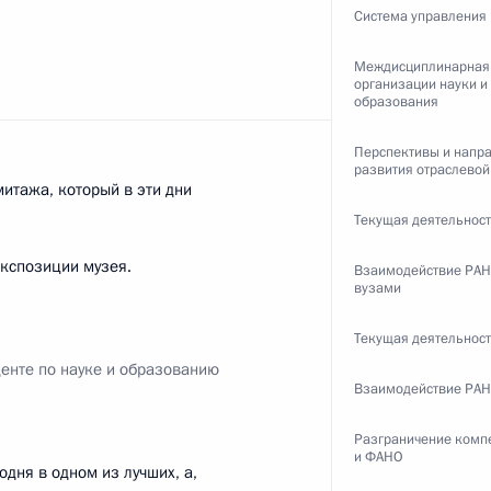
Система управления
Междисциплинарная
организации науки и
образования
ента в области науки
а 2017 год
Перспективы и напр
развития отраслевой
итажа, который в эти дни
Текущая деятельнос
экспозиции музея.
Взаимодействие РАН
вузами
 Государственной премии
Текущая деятельнос
денте по науке и образованию
Взаимодействие РАН
Разграничение комп
и ФАНО
дня в одном из лучших, а,