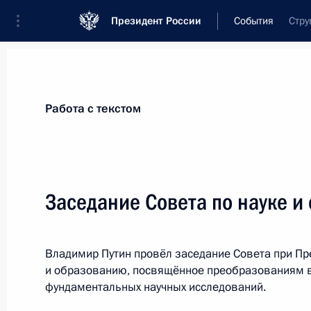
Президент России
События
Стру
Президент
Администрация
Государст
Новости
Сведения о комиссиях и совет
Работа с текстом
Отдельная комиссия или совет
Совет по науке и образованию
Заседание Совета по науке и
Владимир Путин провёл заседание Совета при Пр
и образованию, посвящённое преобразованиям 
фундаментальных научных исследований.
Показа