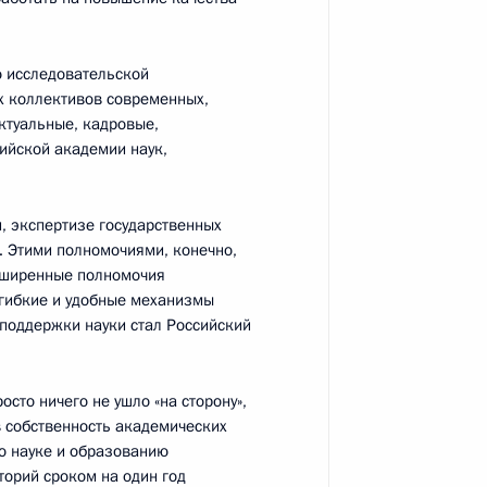
 исследовательской
ых коллективов современных,
ктуальные, кадровые,
ийской академии наук,
ий Президента для молодых
, экспертизе государственных
. Этими полномочиями, конечно,
асширенные полномочия
 гибкие и удобные механизмы
поддержки науки стал Российский
зованию
8
7м
сто ничего не ушло «на сторону»,
 собственность академических
по науке и образованию
торий сроком на один год