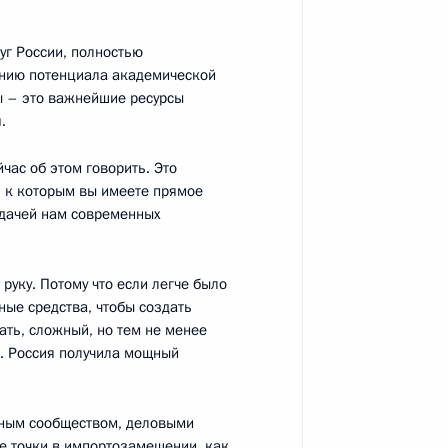
молодых учёных
уг России, полностью
ению потенциала академической
ы – это важнейшие ресурсы
.
час об этом говорить. Это
лодых учёных за 2015 год
, к которым вы имеете прямое
7
15м
едачей нам современных
ль
 руку. Потому что если легче было
нные средства, чтобы создать
ать, сложный, но тем не менее
с. Россия получила мощный
ий Президента для молодых
чным сообществом, деловыми
е точки в импортозамещении, как