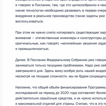
я говорил в Послании, там, где это целесообразно и не
какие технологии необходимо развивать в первую очере
21 января 2016 года, четверг
внедрение в реальное производство (такие заделы уже 
воспользоваться.
Заседание Совета по науке и обра
При этом не нужно слепо копировать существующие за
21 января 2016 года, 15:50
Москва, Кремль
внимание – отечественные инженеры и конструкторы д
оригинальные, как говорят, «нелинейные» решения зада
и промышленностью.
24 сентября 2015 года, четверг
Далее. В Послании Федеральному Собранию уже говорил
Утверждены новые составы Совета 
заниматься только текущими проблемами. Надо уже сей
завтрашнего дня. Здесь вижу особую роль нашей акаде
и образованию
несмотря на текущие сложности, мы не будем сокращат
24 сентября 2015 года, 17:50
Напомню, что общий объём финансирования Программы
исследований на период до 2020 года составляет более
действительно серьёзные средства, и их нужно исполь
1 августа 2015 года, суббота
и максимальной отдачей для страны. Считаю, что в эту 