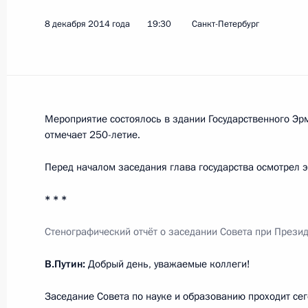
8 декабря 2014 года
19:30
Санкт-Петербург
5 февраля 2018 года, понедельник
Объявлены лауреаты премии Презид
и инноваций для молодых учёных з
5 февраля 2018 года, 13:30
Москва
Мероприятие состоялось в здании Государственного Эрм
отмечает 250-летие.
Перед началом заседания глава государства осмотрел 
30 августа 2017 года, среда
* * *
О приёме документов на соискание
в области науки и технологий
Стенографический отчёт о заседании Совета при Прези
30 августа 2017 года, 18:25
В.Путин:
Добрый день, уважаемые коллеги!
Заседание Совета по науке и образованию проходит сего