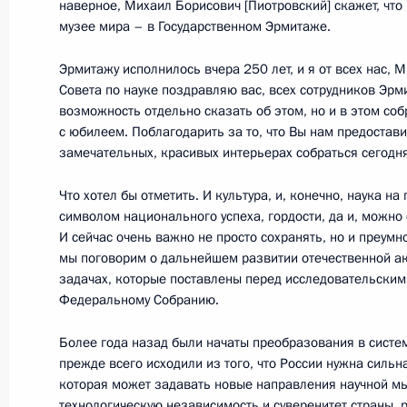
7 июня 2017 года, среда
наверное, Михаил Борисович [Пиотровский] скажет, что 
музее мира – в Государственном Эрмитаже.
Объявлены лауреаты Госпремии 20
Эрмитажу исполнилось вчера 250 лет, и я от всех нас, 
7 июня 2017 года, 11:30
Москва, Кремль
Совета по науке поздравляю вас, всех сотрудников Эрми
возможность отдельно сказать об этом, но и в этом со
с юбилеем. Поблагодарить за то, что Вы нам предостав
замечательных, красивых интерьерах собраться сегодня
31 марта 2017 года, пятница
О приёме документов на соискани
Что хотел бы отметить. И культура, и, конечно, наука н
символом национального успеха, гордости, да и, можно 
в области науки и инноваций для 
И сейчас очень важно не просто сохранять, но и преум
31 марта 2017 года, 14:00
мы поговорим о дальнейшем развитии отечественной ак
задачах, которые поставлены перед исследовательски
Федеральному Собранию.
8 февраля 2017 года, среда
Более года назад были начаты преобразования в систе
прежде всего исходили из того, что России нужна сильн
Вручены премии Президента в обла
которая может задавать новые направления научной мы
молодых учёных
технологическую независимость и суверенитет страны, 