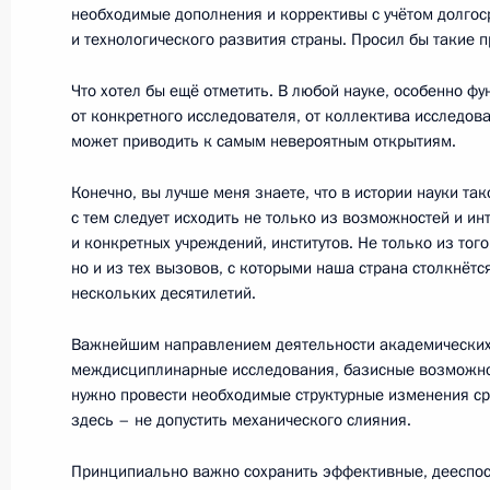
необходимые дополнения и коррективы с учётом долгос
О приёме документов на соискани
и технологического развития страны. Просил бы такие 
в области науки и инноваций для 
Что хотел бы ещё отметить. В любой науке, особенно ф
1 августа 2015 года, 15:00
от конкретного исследователя, от коллектива исследов
может приводить к самым невероятным открытиям.
24 июня 2015 года, среда
Конечно, вы лучше меня знаете, что в истории науки та
с тем следует исходить не только из возможностей и и
Заседание Совета по науке и обра
и конкретных учреждений, институтов. Не только из того
но и из тех вызовов, с которыми наша страна столкнётс
24 июня 2015 года, 14:55
Москва, Кремль
нескольких десятилетий.
Важнейшим направлением деятельности академических 
междисциплинарные исследования, базисные возможнос
10 июня 2015 года, среда
нужно провести необходимые структурные изменения сре
здесь – не допустить механического слияния.
Объявлены лауреаты Государствен
Федерации 2014 года
Принципиально важно сохранить эффективные, дееспос