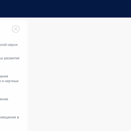
кой науки
ы развития
вания
 и научных
дение
амещения в