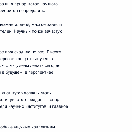
рочных приоритетов научного
е премии Президента
приоритеты определить.
молодых учёных
ундаментальной, многое зависит
ателей. Научный поиск зачастую
кое происходило не раз. Вместе
нтересов конкретных учёных
зованию
:
6
, что мы умеем делать сегодня,
я в будущем, в перспективе
институтов должны стать
ти для этого созданы. Теперь
ди научных институтов, и главное
ной премии Российской
9
обные научные коллективы.