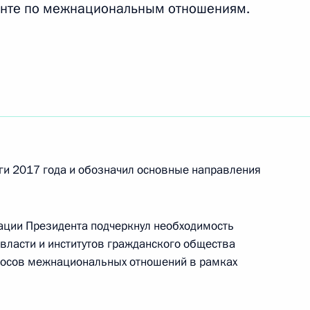
енте по межнациональным отношениям.
 премии Президента за вклад
 нации
ги 2017 года и обозначил основные направления
 межнациональным
3
ации Президента подчеркнул необходимость
власти и институтов гражданского общества
росов межнациональных отношений в рамках