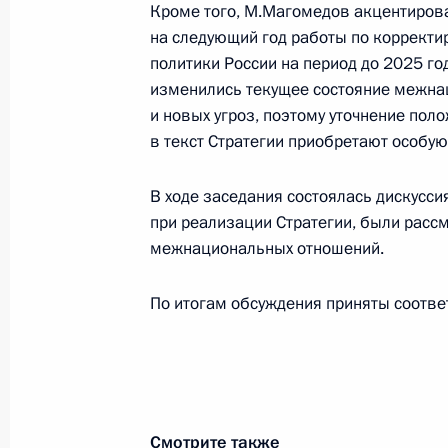
14 февраля 2018 года, среда
Кроме того, М.Магомедов акцентиров
на следующий год работы по корректи
Магомедсалам Магомедов принял у
политики России на период до 2025 год
«Народная дипломатия. Партнёрст
изменились текущее состояние межна
организаций»
и новых угроз, поэтому уточнение по
14 февраля 2018 года, 14:00
Москва
в текст Стратегии приобретают особую
В ходе заседания состоялась дискусс
при реализации Стратегии, были рас
21 декабря 2017 года, четверг
межнациональных отношений.
Заседание президиума Совета по
отношениям
По итогам обсуждения приняты соотв
21 декабря 2017 года, 18:30
Москва
22 ноября 2017 года, среда
Смотрите также