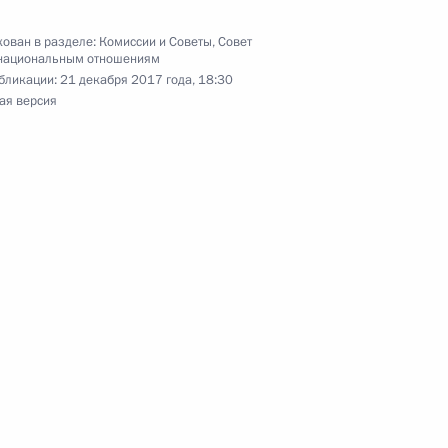
ован в разделе:
Комиссии и Советы
,
Совет
национальным отношениям
бликации:
21 декабря 2017 года, 18:30
ая версия
льным отношениям
7
7м
 межнациональным
4