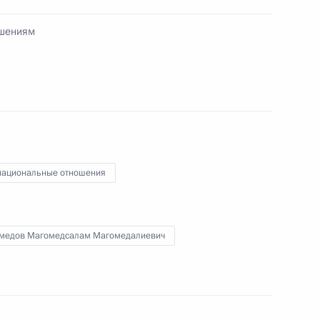
л рабочую поездку
1
ошениям
астие в работе VI съезда
ациональные отношения
медов Магомедсалам Магомедалиевич
 межнациональным
4