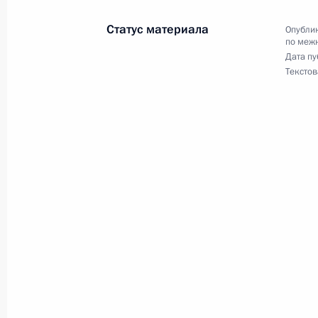
14 сентября 2017 года, 16:30
Москва
Статус материала
Опублик
по меж
Дата пу
Текстов
20 июля 2017 года, четверг
Заседание Совета по межнациона
20 июля 2017 года, 18:50
Йошкар Ола
6 июля 2017 года, четверг
Заседание президиума Совета по
отношениям
6 июля 2017 года, 14:50
Москва