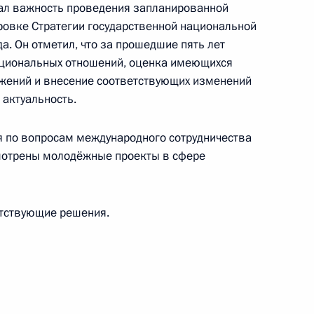
ал важность проведения запланированной
ровке Стратегии государственной национальной
частие в конференции
а. Он отметил, что за прошедшие пять лет
во общественных
циональных отношений, оценка имеющихся
ложений и внесение соответствующих изменений
 актуальность.
ия по вопросам международного сотрудничества
смотрены молодёжные проекты в сфере
 межнациональным
етствующие решения.