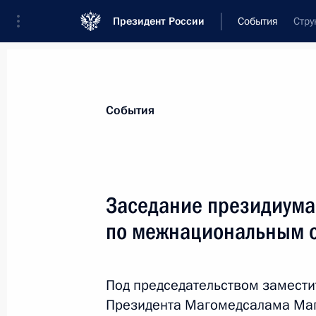
Президент России
События
Стру
Президент
Администрация
Государст
Новости
Сведения о комиссиях и совет
События
Отдельная комиссия или совет
Совет по межнациональным отношения
Заседание президиума
по межнациональным 
Под председательством замести
Президента Магомедсалама Маг
Показа