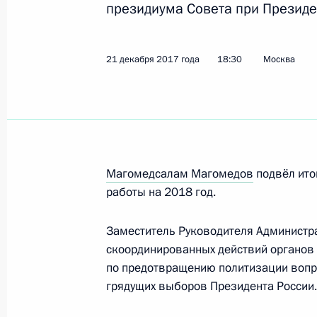
президиума Совета при Презид
23 марта 2018 года, пятница
21 декабря 2017 года
18:30
Москва
О приёме документов на соискание
в укрепление единства российской
23 марта 2018 года, 17:00
Магомедсалам Магомедов
подвёл ито
22 марта 2018 года, четверг
работы на 2018 год.
Заседание президиума Совета по
отношениям
Заместитель Руководителя Администр
скоординированных действий органов 
22 марта 2018 года, 17:00
Москва
по предотвращению политизации воп
грядущих выборов Президента России.