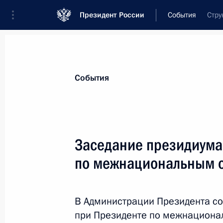
Президент России
События
Стру
Президент
Администрация
Государст
Новости
Сведения о комиссиях и совет
События
Отдельная комиссия или совет
Совет по межнациональным отношения
Заседание президиума
по межнациональным 
В Администрации Президента со
при Президенте по межнациона
Показа