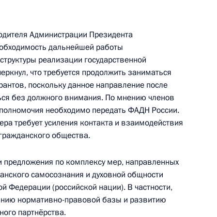
л рабочую поездку
1
водителя Администрации Президента
обходимость дальнейшей работы
труктуры реализации государственной
еркнул, что требуется продолжить заниматься
рантов, поскольку данное направление после
ься без должного внимания. По мнению членов
астие в работе VI съезда
 полномочия необходимо передать ФАДН России.
фера требует усиления контакта и взаимодействия
 гражданского общества.
и предложения по комплексу мер, направленных
анского самосознания и духовной общности
й Федерации (российской нации). В частности,
 межнациональным
анию нормативно-правовой базы и развитию
4
ого партнёрства.