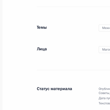
22 марта 2017 года, среда
Магомедсалам Магомедов встрети
правительства Германии по делам 
Темы
Межн
и нацменьшинств Хартмутом Коши
22 марта 2017 года, 18:00
Москва
Лица
Маго
20 марта 2017 года, понедельник
О приёме документов на соискани
Российской Федерации за вклад в 
российской нации
Статус материала
Опублик
Советы
20 марта 2017 года, 10:00
Дата пу
Текстов