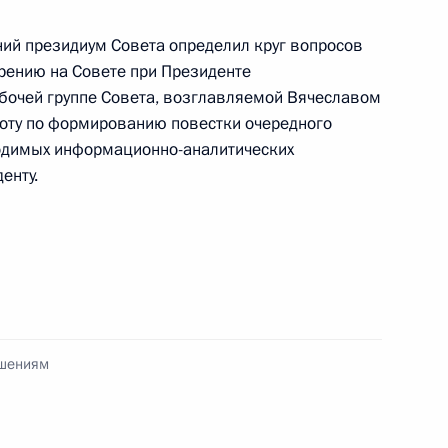
ий президиум Совета определил круг вопросов
рению на Совете при Президенте
очей группе Совета, возглавляемой Вячеславом
оту по формированию повестки очередного
ходимых информационно-аналитических
льным отношениям
7
7м
енту.
 межнациональным
4
ошениям