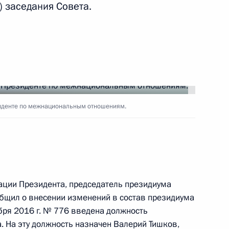
) заседания Совета.
 премии Президента за вклад
 нации
иденте по межнациональным отношениям.
 межнациональным
3
ации Президента, председатель президиума
бщил о внесении изменений в состав президиума
бря 2016 г. № 776 введена должность
. На эту должность назначен Валерий Тишков,