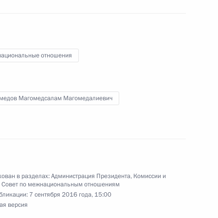
лся с уполномоченным
1
переселенцев
ациональные отношения
ком
медов Магомедсалам Магомедалиевич
е премии Президента
укрепление единства
ован в разделах:
Администрация Президента
,
Комиссии и
,
Совет по межнациональным отношениям
бликации:
7 сентября 2016 года, 15:00
ая версия