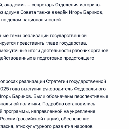
й, академик – секретарь Отделения историко-
резидиума Совета также введён Игорь Баринов,
частие в конференции
 по делам национальностей.
во общественных
ьные темы реализации государственной
руется представить главе государства.
ежуточные итоги деятельности рабочих органов
адействованных в подготовке предстоящего
 межнациональным
опросах реализации Стратегии государственной
2025 года выступил руководитель Федерального
 Игорь Баринов. Были обозначены перспективные
ональной политики. Подробно остановились
ой программы, направленной на укрепление
России (российской нации), обеспечение
ласия, этнокультурного развития народов