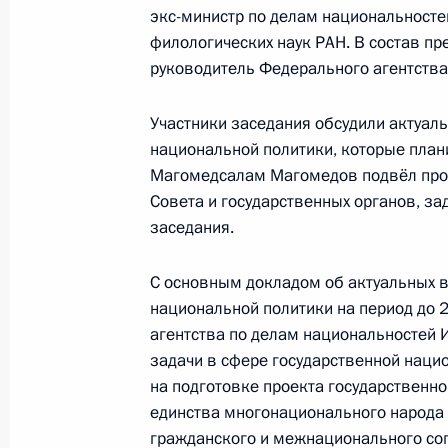
14 февраля 2018 года, среда
экс-министр по делам национальносте
филологических наук РАН. В состав п
Магомедсалам Магомедов принял у
руководитель Федерального агентства
«Народная дипломатия. Партнёрст
организаций»
Участники заседания обсудили актуал
14 февраля 2018 года, 14:00
Москва
национальной политики, которые плани
Магомедсалам Магомедов подвёл пром
Совета и государственных органов, з
21 декабря 2017 года, четверг
заседания.
Заседание президиума Совета по
С основным докладом об актуальных в
отношениям
национальной политики на период до 
21 декабря 2017 года, 18:30
Москва
агентства по делам национальностей
задачи в сфере государственной наци
на подготовке проекта государственн
единства многонационального народа 
22 ноября 2017 года, среда
гражданского и межнационального сог