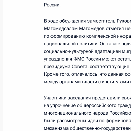
Магомедсалам Магомедов соверши
России.
в Пермский край
В ходе обсуждения заместитель Руко
22 ноября 2017 года, 18:00
Пермь
Магомедсалам Магомедов отметил не
по формированию комплексной инфрас
национальной политики. Он также подч
27 сентября 2017 года, среда
социально-культурной адаптацией миг
упразднения ФМС России может остат
Магомедсалам Магомедов принял уч
президиума Совета, соответствующие
финно-угорских народов России
Кроме того, отмечалось, что данная с
27 сентября 2017 года, 10:00
Сыктывкар
между органами власти с институтами
Участники заседания представили сво
на упрочнение общероссийского гражд
14 сентября 2017 года, четверг
многонационального народа Российско
Заседание президиума Совета по
были рассмотрены идеи по формиров
отношениям
механизма общественно-государственн