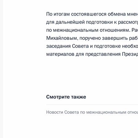
14 сентября 2017 года, 16:30
Москва
По итогам состоявшегося обмена мнен
для дальнейшей подготовки к рассмот
по межнациональным отношениям. Раб
20 июля 2017 года, четверг
Михайловым, поручено завершить раб
заседания Совета и подготовке необ
Заседание Совета по межнациона
материалов для представления Презид
20 июля 2017 года, 18:50
Йошкар Ола
6 июля 2017 года, четверг
Смотрите также
Заседание президиума Совета по
отношениям
Новости Совета по межнациональным отн
6 июля 2017 года, 14:50
Москва