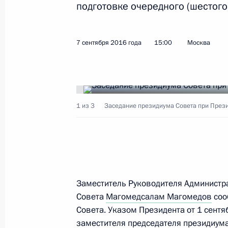
подготовке очередного (шестого
23 марта 2018 года, пятница
7 сентября 2016 года
15:00
Москва
О приёме документов на соискание
в укрепление единства российской
23 марта 2018 года, 17:00
1 из 3
Заседание президиума Совета при През
22 марта 2018 года, четверг
Заседание президиума Совета по
отношениям
Заместитель Руководителя Администр
22 марта 2018 года, 17:00
Москва
Совета
Магомедсалам Магомедов
соо
Совета. Указом Президента от 1 сентя
заместителя председателя президиума