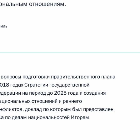
ональным отношениям.
емль
еализации государственной
1
ом федеральном округе
вопросы подготовки правительственного плана
18 годах Стратегии государственной
 межнациональным
дерации на период до 2025 года и создания
1
ациональных отношений и раннего
фликтов, доклад по которым был представлен
ва по делам национальностей Игорем