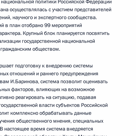
й национальной политики Российской Федерации
 межнациональным
лана осуществлялась с участием представителей
ий, научного и экспертного сообщества.
й в план отобрано 99 мероприятий
арактера. Крупный блок планируется посвятить
лизации государственной национальной
с гражданским обществом.
еализации государственной
ршает подготовку к внедрению системы
2
ных отношений и раннего предупреждения
вам И.Баринова, система позволит оценивать
льных факторов, влияющих на возможное
ативно реагировать на ситуацию, подавая
осударственной власти субъектов Российской
волит комплексно обрабатывать данные
зучения общественного мнения, специальных
 межнациональным
6
16м
 В настоящее время система внедряется
языку