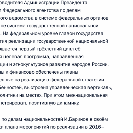
ководителя Администрации Президента
м Федерального агентства по делам
 межнациональным
ого ведомства в системе федеральных органов
апе система государственной национальной
ль
 На федеральном уровне главой государства
гия реализации государственной национальной
ршается первый трёхлетний цикл её
ая целевая программа, направленная
ции и этнокультурное развитие народов России.
еализации государственной
ны и финансово обеспечены планы
2
-Западном федеральном
енные на реализацию федеральной стратегии
бенностей, выстроена управленческая вертикаль,
олитики на местах. При этом межнациональная
ласть
нстрировать позитивную динамику.
 по делам национальностей И.Баринов в своём
ки плана мероприятий по реализации в 2016–