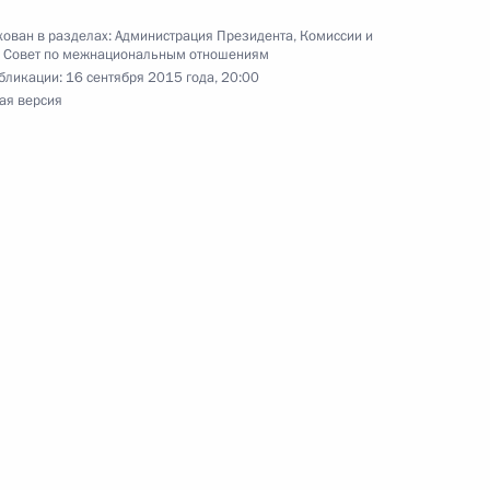
ик
ован в разделах:
Администрация Президента
,
Комиссии и
,
Совет по межнациональным отношениям
 межнациональным
бликации:
16 сентября 2015 года, 20:00
ая версия
водителя Администрации
2
дова в Пятигорск