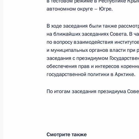
в тестовом режиме в Республике Кры
19 мая 2015 года, 15:30
Москва, Кремль
автономном округе – Югре.
В ходе заседания были также рассмо
на ближайших заседаниях Совета. В ч
30 марта 2015 года, понедельник
по вопросу взаимодействия институто
Семинар-совещание по вопросам р
и муниципальных органов власти при 
национальной политики
заседания с президиумом Государстве
обеспечения прав и интересов коренн
30 марта 2015 года, 20:00
Новосибирск
государственной политики в Арктике.
По итогам заседания президиума Сове
28 января 2015 года, среда
Совместное заседание президиумо
по межнациональным отношениям и
28 января 2015 года, 18:00
Смотрите также