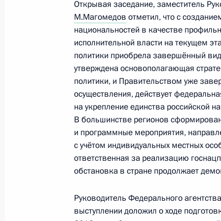
16 сентября 2015 года, среда
Открывая заседание, заместитель Ру
М.Магомедов
отметил, что с создание
Заседание президиума Совета по
национальностей в качестве профильн
отношениям
исполнительной власти на текущем эт
16 сентября 2015 года, 20:00
Москва, Крем
политики приобрела завершённый вид.
утверждена основополагающая страте
политики, и Правительством уже заве
осуществления, действует федеральн
26 июня 2015 года, пятница
на укрепление единства российской на
Семинар-совещание по вопросам р
В большинстве регионов сформирова
национальной политики в Северо
и программные мероприятия, направл
с учётом индивидуальных местных осо
округе
ответственная за реализацию госнацп
26 июня 2015 года, 14:00
Ленинградская об
обстановка в стране продолжает демо
Руководитель Федерального агентства
9 июня 2015 года, вторник
выступлении доложил о ходе подготов