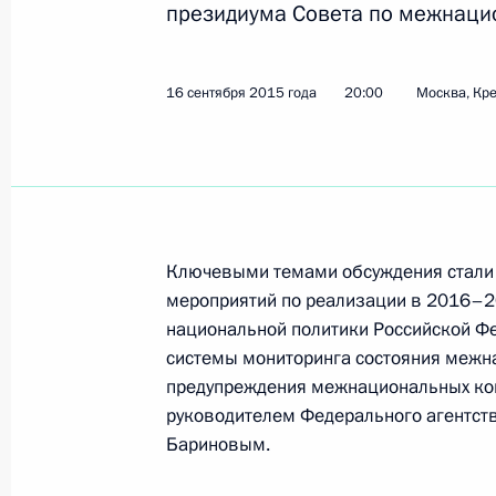
президиума Совета по межнаци
30 марта 2016 года, среда
16 сентября 2015 года
20:00
Москва, Кр
Семинар-совещание по вопросам р
национальной политики в Сибирск
30 марта 2016 года, 18:00
Красноярск
Ключевыми темами обсуждения стали 
15 декабря 2015 года, вторник
мероприятий по реализации в 2016–20
Заседание президиума Совета по
национальной политики Российской Фе
системы мониторинга состояния межн
отношениям
предупреждения межнациональных кон
15 декабря 2015 года, 15:00
Москва
руководителем Федерального агентст
Бариновым.