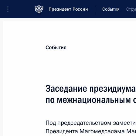
Президент России
События
Стру
Президент
Администрация
Государст
Новости
Сведения о комиссиях и совет
События
Отдельная комиссия или совет
Совет по межнациональным отношения
Заседание президиума
по межнациональным 
Под председательством замести
Президента Магомедсалама Маг
Показа