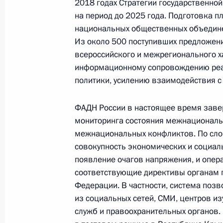
2018 годах Стратегии государственно
Заседание президиума Совета по
на период до 2025 года. Подготовка п
отношениям
национальных общественных объединен
9 июня 2015 года, 18:30
Из около 500 поступивших предложени
всероссийского и межрегионального х
информационному сопровождению реа
политики, усилению взаимодействия 
28 мая 2015 года, четверг
Семинар-совещание по вопросам р
ФАДН России в настоящее время заве
национальной политики
мониторинга состояния межнациональ
межнациональных конфликтов. По сло
28 мая 2015 года, 20:00
Тюмень
совокупность экономических и социа
появление очагов напряжения, и опер
соответствующие директивы органам г
19 мая 2015 года, вторник
Федерации. В частности, система поз
из социальных сетей, СМИ, центров и
Совместное заседание Совета по
служб и правоохранительных органов.
отношениям и Совета по русскому 