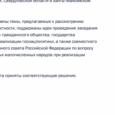
м, Свердловской области и Ханты-Мансийском
трены темы, предлагаемые к рассмотрению
астности, поддержаны идеи проведения заседания
в гражданского общества, государства
еализации государственной
2
реализации госнацполитики, а также совместного
нного совета Российской Федерации по вопросу
ых малочисленных народов при реализации
та приняты соответствующие решения.
в Совета
 Совета по русскому языку