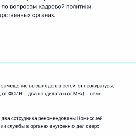
 по вопросам кадровой политики
арственных органах.
кадровой политики
твенных органах
 замещение высших должностей: от прокуратуры,
кадровой политики
, от ФСИН – два кандидата и от МВД – семь
твенных органах
и два сотрудника рекомендованы Комиссией
ии службы в органах внутренних дел сверх
.