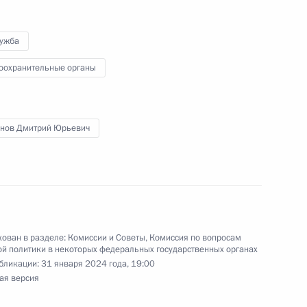
твенных органах
лужба
оохранительные органы
кадровой политики
нов Дмитрий Юрьевич
твенных органах
ован в разделе:
Комиссии и Советы
,
Комиссия по вопросам
й политики в некоторых федеральных государственных органах
кадровой политики
бликации:
31 января 2024 года, 19:00
твенных органах
ая версия