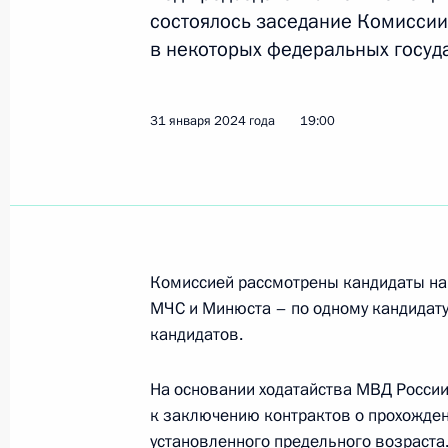
состоялось заседание Комиссии
в некоторых федеральных госуд
27 ноября 2024 года, среда
Заседание Комиссии по вопросам 
31 января 2024 года
19:00
в некоторых федеральных государс
27 ноября 2024 года, 17:30
30 октября 2024 года, среда
Комиссией рассмотрены кандидаты на
Заседание Комиссии по вопросам 
МЧС и Минюста – по одному кандидату
в некоторых федеральных государс
кандидатов.
30 октября 2024 года, 16:45
На основании ходатайства МВД Росси
к заключению контрактов о прохожден
установленного предельного возраста