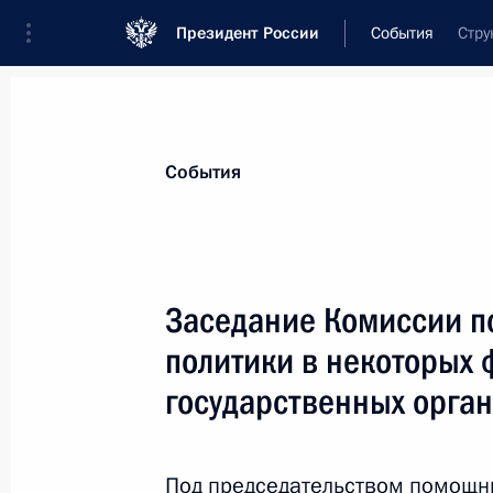
Президент России
События
Стру
Президент
Администрация
Государст
Новости
Сведения о комиссиях и совет
События
Отдельная комиссия или совет
Комиссия по вопросам кадровой полити
Заседание Комиссии п
политики в некоторых
государственных орган
Показа
Под председательством помощн