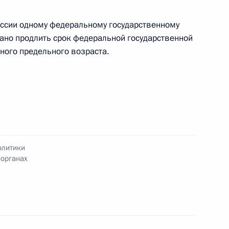
кадровой политики
оссии одному федеральному государственному
твенных органах
но продлить срок федеральной государственной
ного предельного возраста.
кадровой политики
твенных органах
олитики
 органах
кадровой политики