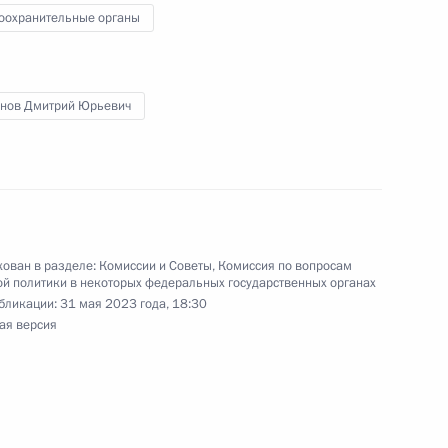
твенных органах
оохранительные органы
нов Дмитрий Юрьевич
кадровой политики
твенных органах
ован в разделе:
Комиссии и Советы
,
Комиссия по вопросам
й политики в некоторых федеральных государственных органах
бликации:
31 мая 2023 года, 18:30
ая версия
кадровой политики
твенных органах