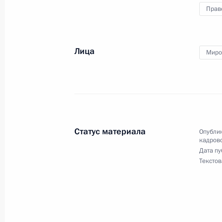
в некоторых федеральных государс
Прав
31 июля 2024 года, 19:45
Лица
Миро
24 июня 2024 года, понедельник
Заседание Комиссии по вопросам 
в некоторых федеральных государс
24 июня 2024 года, 17:00
Статус материала
Опублик
кадрово
Дата пу
Текстов
29 мая 2024 года, среда
Заседание Комиссии по вопросам 
в некоторых федеральных государс
29 мая 2024 года, 18:00