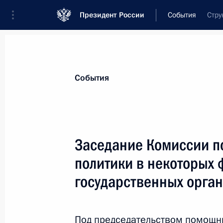
Президент России
События
Стру
Президент
Администрация
Государст
Новости
Сведения о комиссиях и совет
События
Отдельная комиссия или совет
Комиссия по вопросам кадровой полити
Заседание Комиссии п
политики в некоторых
государственных орган
Показа
Под председательством помощн