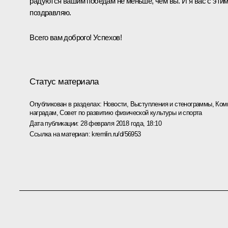
радуются вашим победам не меньше, чем вы. И я вас с эти
поздравляю.
Всего вам доброго! Успехов!
Статус материала
Опубликован в разделах:
Новости
,
Выступления и стенограммы
,
Ком
наградам
,
Совет по развитию физической культуры и спорта
Дата публикации:
28 февраля 2018 года, 18:10
Ссылка на материал:
kremlin.ru/d/56953