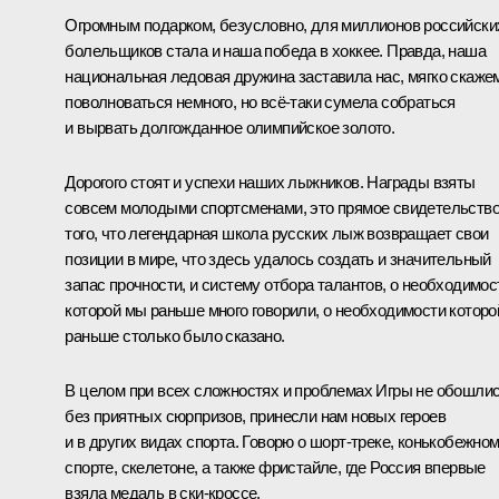
Огромным подарком, безусловно, для миллионов российски
болельщиков стала и наша победа в хоккее. Правда, наша
национальная ледовая дружина заставила нас, мягко скаже
поволноваться немного, но всё-таки сумела собраться
и вырвать долгожданное олимпийское золото.
Дорогого стоят и успехи наших лыжников. Награды взяты
совсем молодыми спортсменами, это прямое свидетельств
того, что легендарная школа русских лыж возвращает свои
позиции в мире, что здесь удалось создать и значительный
запас прочности, и систему отбора талантов, о необходимос
которой мы раньше много говорили, о необходимости которо
раньше столько было сказано.
В целом при всех сложностях и проблемах Игры не обошли
без приятных сюрпризов, принесли нам новых героев
и в других видах спорта. Говорю о шорт-треке, конькобежно
спорте, скелетоне, а также фристайле, где Россия впервые
взяла медаль в ски-кроссе.