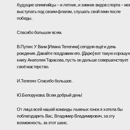
будущие олимпийцы – и летних, и зимних видов спорта – мо
выступать под своим флагом, слушать свой гимн после
победы.
Спасибо большое всем.
В.Путин:
У Вани [Ивана Телегина] сегодня ещё и день
рождения. Давайте поздравим его. [Дарю] вот такую хорошу
книгу Анатолия Тарасова, пусть он дальше совершенствует
своё мастерство.
И.Телегин:
Спасибо большое.
Ю.Белорукова:
Всем добрый день!
От лица всей нашей команды лыжных гонок я хотела бы
поблагодарить Вас, Владимир Владимирович, за эту
возможность, за этот шанс.