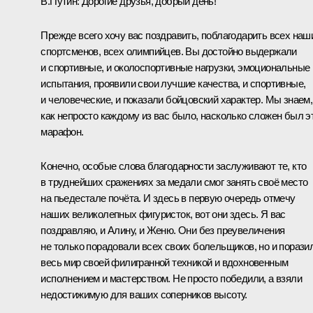
В.Путин:
Дорогие друзья, добрый день!
Прежде всего хочу вас поздравить, поблагодарить всех наш
спортсменов, всех олимпийцев. Вы достойно выдержали
и спортивные, и околоспортивные нагрузки, эмоциональные
испытания, проявили свои лучшие качества, и спортивные,
и человеческие, и показали бойцовский характер. Мы знаем,
как непросто каждому из вас было, насколько сложен был э
марафон.
Конечно, особые слова благодарности заслуживают те, кто
в труднейших сражениях за медали смог занять своё место
на пьедестале почёта. И здесь в первую очередь отмечу
наших великолепных фигуристок, вот они здесь. Я вас
поздравляю, и Алину, и Женю. Они без преувеличения
не только порадовали всех своих болельщиков, но и порази
весь мир своей филигранной техникой и вдохновенным
исполнением и мастерством. Не просто победили, а взяли
недостижимую для ваших соперников высоту.