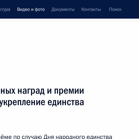
ктура
Видео и фото
Документы
Контакты
Поиск
си
ия, встречи
Встречи со СМИ
ноябрь, 2016
ть следующие материалы
нных наград и премии
 укрепление единства
Конференция «Вперёд
в будущее: роль и место
России»
ёме по случаю Дня народного единства