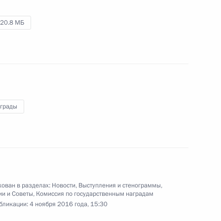
4 ноября 2016 года
Аудио, 22 мин.
20.8 МБ
аграды
Форум активных граждан
ован в разделах:
Новости
,
Выступления и стенограммы
,
«Сообщество»
ии и Советы
,
Комиссия по государственным наградам
бликации:
4 ноября 2016 года, 15:30