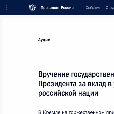
Президент России
События
Стру
Видеозаписи
Фотографии
Аудиозапи
Все материалы
Выступления
Совещан
Аудио
Показа
Вручение государстве
Президента за вклад в
Президент поздравил
российской нации
личный состав и ветеранов
МВД с профессиональным
праздником
В Кремле на торжественном при