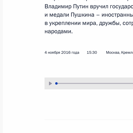
Владимир Путин вручил государ
10 ноября 2016 года
Аудио, 3 мин.
и медали Пушкина – иностранны
Владимир Путин присутствовал
в укреплении мира, дружбы, со
на торжественном вечере
народами.
в Кремле по случаю Дня
сотрудника органов внутренних
дел.
4 ноября 2016 года
15:30
Москва, Кремл
Совещание с постоянными
членами Совета
Безопасности