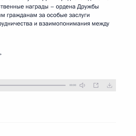
ственные награды – ордена Дружбы
10 ноября 2016 года
Аудио, 10 мин.
м гражданам за особые заслуги
трудничества и взаимопонимания между
ь
00:00
Вручение государственных наград
и премии Президента за вклад
в укрепление единства российской
нации