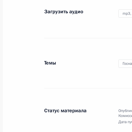
8 ноября 2016 года
Аудио, 2 мин.
Загрузить аудио
mp3,
Темы
Госн
В День народного единства
Статус материала
Опублик
в Москве открыт памятник
Комисс
Дата пу
князю Владимиру