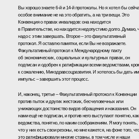
Вы хорошо знаете 6-й и 14-й протоколы. Но я хотел бы сейч
особое внимание не на это обратить, а на три вещи. Это
Конвенция о правах инвалидов: она находится
в Правительстве, но находится недопустимо долго. Думаю, 
надо с этим завершать. Второе – это факультативный
протокол. Я оставлю памятки, если Вы не возражаете.
Факультативный протокол к Международному пакту
об экономических, социальных и культурных правах, он
подписан и одобрен к ратификации всеми ведомствами, кро
к сожалению, Минздравсоцразвития. И хотелось бы дать им
импульс – завершить этот процесс.
И, наконец, третье – Факультативный протокол к Конвенции
против пыток и других жестоких, бесчеловечных или
унижающих достоинство видов обращения и наказания. Он
нами ещё не подписан, и против него выступают понятно, ка
ведомства, понятно, по каким соображениям. Я могу понять,
что у них есть свои резоны, но мне кажется, на фоне того, чт
это ратифицировали многие страны, в том числе и наши