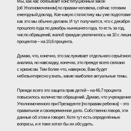
Мы, как нас обязывает конституционный закон
[об Уполномоченном] по правам человека, сейчас готовим
ежегодный доклад. Кое‑какую статистику мы уже подготовил
как это мы обычно делаем. И тут получается, что с декабря
прошлого года по декабрь нынешнего года, то есть за год,
число обращений, жалоб граждан увеличилось на 10 с лиш
процентов – на 10,6 процента.
Думаю, что, конечно, это заслуживает отдельного серьёзног
анализа, но навскидку, конечно, это прежде всего связано
с кризисом. Тем более что, наверное, Вам будет
небезынтересно узнать, какие наиболее актуальные темы.
Прежде всего это защита прав детей – на 46,7 процента
повысилось количество обращений. Думаю, что
учре
ждение
Уполномоченного при Президенте [по правам ребенка]
– это
правильное и своевременное дело. Собственно говоря, эти
данные об этом и говорят. Хотя тут есть определённые
вопросы, и я тоже хотел бы их обсудить.