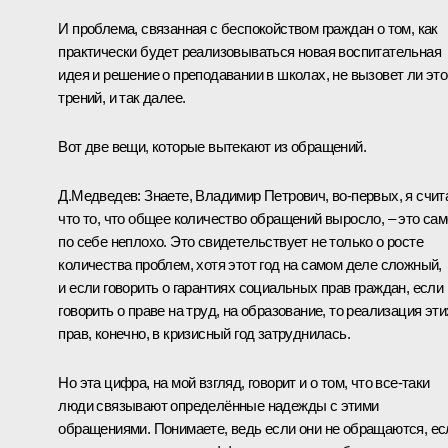
И проблема, связанная с беспокойством граждан о том, как
практически будет реализовываться
н
овая воспитательная
идея
и решение о преподавании в школах
, не вызовет ли это
трений, и так далее.
Вот две вещи, которые вытекают из обращений.
Д.Медведев:
Знаете, Владимир Петрович, во‑первых, я счит
что то, что общее количество обращений выросло, – это сам
по себе неплохо. Это свидетельствует не только о росте
количества проблем, хотя этот год на самом деле сложный,
и если говорить о гарантиях социальных прав граждан, если
говорить о праве на труд, на образование, то реализация эти
прав, конечно, в кризисный год затруднилась.
Но эта цифра, на мой взгляд, говорит и о том, что все‑таки
люди связывают определённые надежды с этими
обращениями. Понимаете, ведь если они не обращаются, ес