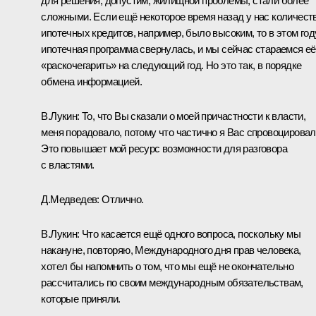
для решения, допустим, жилищной проблемы, стали более
сложными. Если ещё некоторое время назад у нас количест
ипотечных кредитов, например, было высоким, то в этом год
ипотечная программа свернулась, и мы сейчас стараемся её
«раскочегарить» на следующий год. Но это так, в порядке
обмена информацией.
В.Лукин:
То, что Вы сказали о моей причастности к власти,
меня порадовало, потому что частично я Вас спровоцировал
Это повышает мой ресурс возможности для разговора
с властями.
Д.Медведев:
Отлично.
В.Лукин:
Что касается ещё одного вопроса, поскольку мы
накануне, повторяю, Международного дня прав человека,
хотел бы напомнить о том, что мы ещё не окончательно
рассчитались по своим международным обязательствам,
которые приняли.