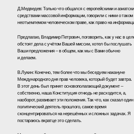
Д.Медведев:
Только что
общался с
европейскими и азиатск
средствами массовой информации
, говорили с ними о таком
неотъемлемом человеческом праве, как право на информац
Предлагаю, Владимир Петрович, поговорить, как у нас в це
обстоят дела с учётом Вашей миссии, хотел бы послушать
Ваши предложения – в общем, как мы с Вами обычно
и делаем.
В.Лукин:
Конечно, тем более что мы беседуем накануне
Международного дня прав человека, который будет завтра.
В этот день был принят основополагающий документ –
собственно, наша Конституция отнюдь не расходится, а,
наоборот, развивает эти положения. Так что, как сказал один
политический деятель прошлого, самое время
сконцентрироваться на нерешённых и сложных задачах. Я
постараюсь вкратце это сделать.