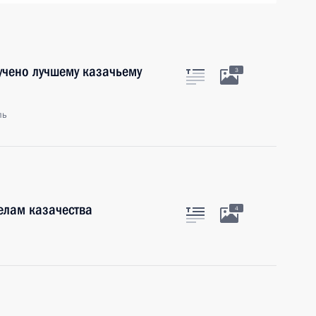
учено лучшему казачьему
3
ль
елам казачества
4