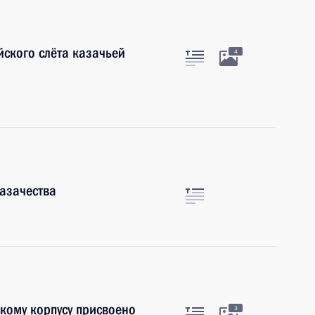
йского слёта казачьей
4
азачества
кому корпусу присвоено
3