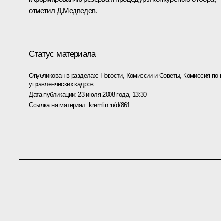
отметил Д.Медведев.
Статус материала
Опубликован в разделах:
Новости
,
Комиссии и Советы
,
Комиссия по 
управленческих кадров
Дата публикации:
23 июля 2008 года, 13:30
Ссылка на материал:
kremlin.ru/d/861