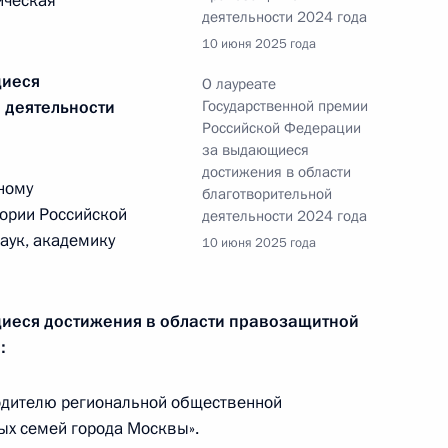
ическая
опросам реализации
деятельности 2024 года
альной политики
10 июня 2025 года
щиеся
О лауреате
 деятельности
Государственной премии
Российской Федерации
за выдающиеся
ельному рассмотрению
достижения в области
ному
кращения их полномочий
благотворительной
ории Российской
деятельности 2024 года
наук, академику
10 июня 2025 года
иеся достижения в области правозащитной
:
кадровой политики
твенных органах
одителю региональной общественной
ых семей города Москвы».