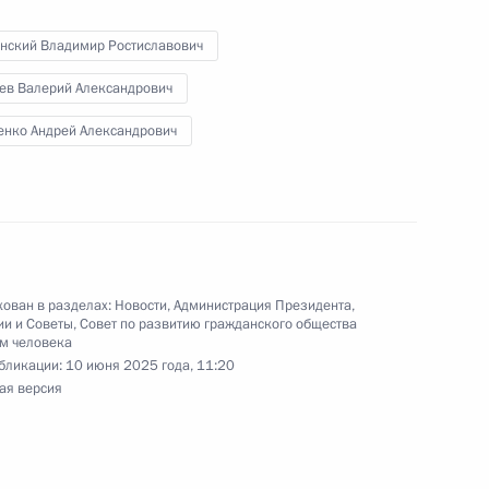
нский Владимир Ростиславович
ев Валерий Александрович
енко Андрей Александрович
ата мира по дзюдо
 весовой категории до 81 кг
ован в разделах:
Новости
,
Администрация Президента
,
ии и Советы
,
Совет по развитию гражданского общества
м человека
бликации:
10 июня 2025 года, 11:20
ая версия
ных премий 2024 года
ратуры и искусства,
нитарной, правозащитной