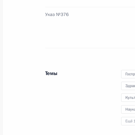
в Будапеште (Венгрия) в весовой к
Тасоеву
Указ №376
20 июня 2025 года, 09:00
19 июня 2025 года, четверг
Поздравление победителю чемпион
2025 года в Будапеште (Венгрия) в
Темы
Госп
Матвею Каниковскому
Здра
19 июня 2025 года, 22:00
Куль
Наук
18 июня 2025 года, среда
Ещё 
Заседание Комиссии по вопросам 