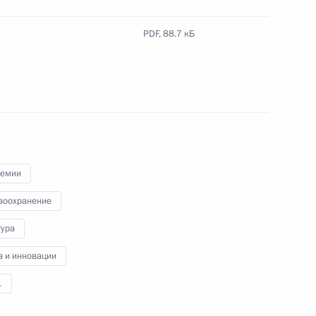
атегории свыше 100 кг Иналу
PDF,
88.7 кБ
ата мира по дзюдо
 весовой категории до 100 кг
ремии
воохранение
тура
а и инновации
1
гражданства