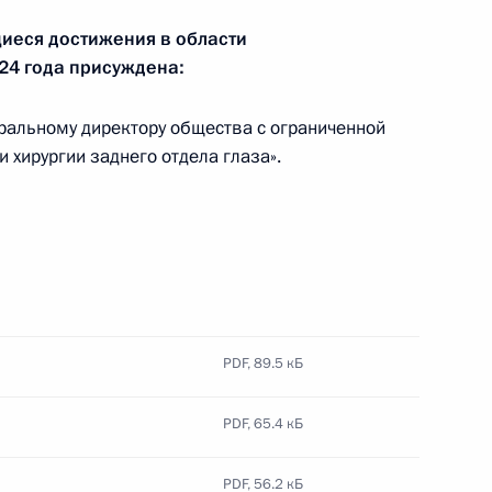
иеся достижения в области
24 года присуждена:
по профессиональным
еральному директору общества с ограниченной
 хирургии заднего отдела глаза».
й российского казачества
3
PDF,
89.5 кБ
PDF,
65.4 кБ
ата мира по дзюдо 2025 г.
PDF,
56.2 кБ