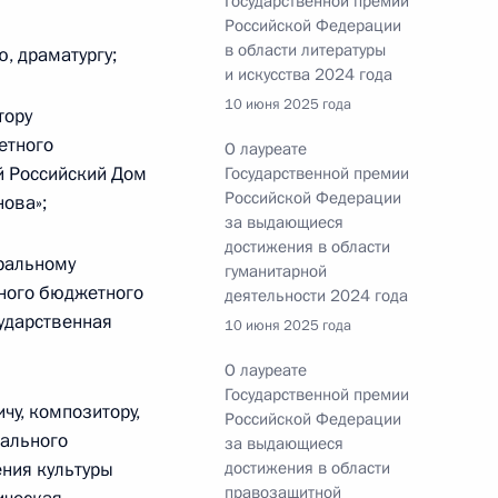
Государственной премии
окружной семинар-совещание
Российской Федерации
 государственной
в области литературы
, драматургу;
и искусства 2024 года
10 июня 2025 года
тору
етного
О лауреате
й Российский Дом
Государственной премии
Российской Федерации
нова»;
за выдающиеся
достижения в области
ральному
астие в XVI Конгрессе
гуманитарной
нного бюджетного
деятельности 2024 года
ударственная
10 июня 2025 года
О лауреате
Государственной премии
у, композитору,
Российской Федерации
ального
за выдающиеся
ния культуры
достижения в области
лий Серышев провели
правозащитной