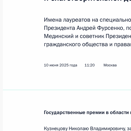
22 июля 2025 года, вторник
Имена лауреатов на специальн
Президента Андрей Фурсенко, 
Заседание Комиссии по делам вет
Мединский и советник Президен
22 июля 2025 года, 16:00
гражданского общества и права
10 июня 2025 года
11:20
Москва
21 июля 2025 года, понедельник
Поздравление победителю чемпион
спорта в Сингапуре в соревновани
в технической и произвольной про
Александру Мальцеву
Государственные премии в области 
21 июля 2025 года, 20:45
Кузнецову Николаю Владимировичу, 