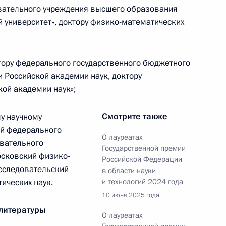
вательного учреждения высшего образования
й университет», доктору физико-математических
 межнациональным
2
тору федерального государственного бюджетного
и Российской академии наук, доктору
кой академии наук»;
Смотрите также
у научному
ей федерального
по профессиональным
О лауреатах
овательного
Государственной премии
сковский физико-
Российской Федерации
исследовательский
в области науки
тических наук.
и технологий 2024 года
10 июня 2025 года
литературы
О лауреатах