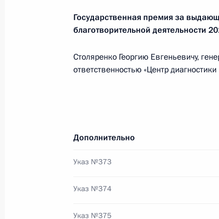
Государственная премия за выдающ
благотворительной деятельности 20
24 июня 2025 года, вторник
Заседание Национального совета 
Столяренко Георгию Евгеньевичу, ген
квалификациям
ответственностью «Центр диагностики и
24 июня 2025 года, 17:30
В Москве открыт Центральный музе
Дополнительно
24 июня 2025 года, 15:00
Указ №373
Указ №374
20 июня 2025 года, пятница
Поздравление победителю чемпион
Указ №375