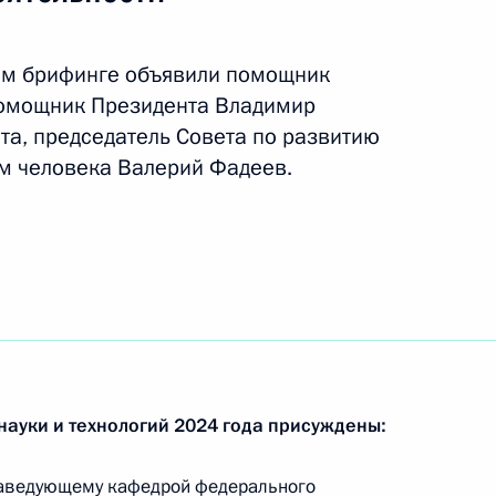
ом брифинге объявили помощник
помощник Президента Владимир
еранов
та, председатель Совета по развитию
м человека Валерий Фадеев.
ата мира по водным видам
ях по синхронному плаванию
граммах мужского соло
науки и технологий 2024 года присуждены:
заведующему кафедрой федерального