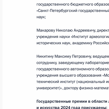
государственного бюджетного образо
17 июля 2025 года, четверг
«Санкт-Петербургский государственны
наук;
Заседание президиума Совета по
отношениям
Макарову Николаю Андреевичу, дирек
17 июля 2025 года, 15:00
Москва
учреждения науки «Институт археологи
исторических наук, академику Российс
11 июля 2025 года, пятница
Никитину Максиму Петровичу, ведущем
сотруднику, заведующему лаборатори
Заседание Национального совета 
государственного автономного образ
квалификациям
учреждения высшего образования «Мо
11 июля 2025 года, 16:00
технический институт (национальный 
университет)», доктору физико-матема
Государственные премии в области 
10 июля 2025 года, четверг
и искусства 2024 года присуждены: