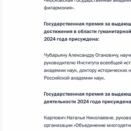
«Московская государственная академ
окружной семинар-совещание по в
филармония».
Стратегии государственной национ
26 июня 2025 года, 18:00
Красноярск
Государственная премия за выдаю
достижения в области гуманитарной
2024 года присуждена:
Заседание Комиссии по предварит
Чубарьяну Александру Огановичу, науч
вопросов назначения судей и пре
руководителю Института всеобщей ист
26 июня 2025 года, 16:30
академии наук, доктору исторических 
Российской академии наук.
25 июня 2025 года, среда
Государственная премия за выдающ
деятельности 2024 года присуждена
Заседание Комиссии по вопросам 
в некоторых федеральных государс
Карпович Наталье Николаевне, руков
25 июня 2025 года, 19:30
организации «Объединение многодетн