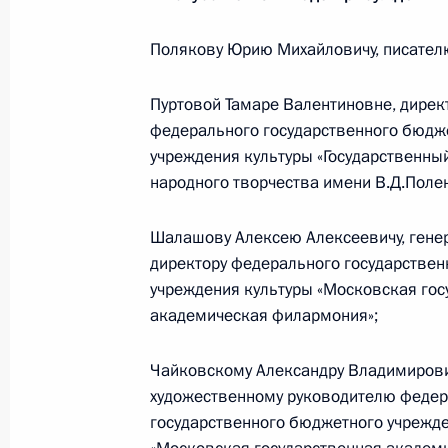
Магомедсалам Магомедов провёл 
по вопросам реализации Стратегии
Полякову Юрию Михайловичу, писателю
национальной политики
Пуртовой Тамаре Валентиновне, дирек
10 июля 2025 года, 18:30
Магадан
федерального государственного бюдж
учреждения культуры «Государственны
народного творчества имени В.Д.Поле
2 июля 2025 года, среда
Шалашову Алексею Алексеевичу, гене
Магомедсалам Магомедов принял уч
директору федерального государстве
антропологов и этнологов России
учреждения культуры «Московская гос
2 июля 2025 года, 17:00
Пермь
академическая филармония»;
Чайковскому Александру Владимирович
26 июня 2025 года, четверг
художественному руководителю федер
государственного бюджетного учрежде
Магомедсалам Магомедов и Анато