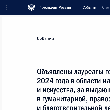
Президент России
События
Стру
Президент
Администрация
Государст
Новости
Сведения о комиссиях и совет
События
Отдельная комиссия или совет
Все комиссии и советы
Объявлены лауреаты г
2024 года в области на
и искусства, за выда
в гуманитарной, прав
и благотворительной д
Показа