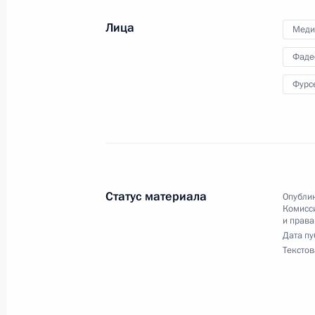
18 июня 2025 года, 19:00
Лица
Меди
Фаде
16 июня 2025 года, понедельник
Фурс
Поздравление победителю чемпион
2025 года в Будапеште (Венгрия) в
Тимуру Арбузову
16 июня 2025 года, 22:00
Статус материала
Опублик
Комисс
и права
10 июня 2025 года, вторник
Дата пу
Текстов
Объявлены лауреаты государствен
в области науки и технологий, лите
за выдающиеся достижения в гума