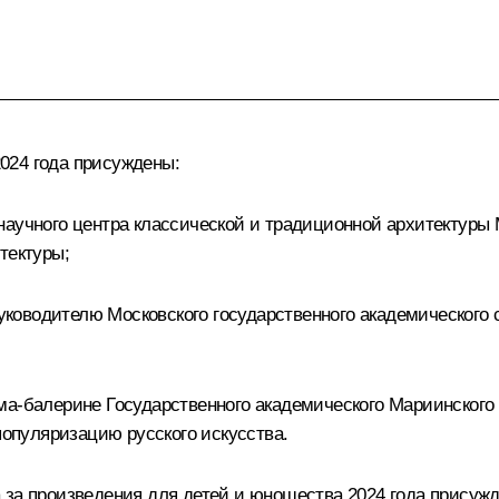
024 года присуждены:
аучного центра классической и традиционной архитектуры Мо
тектуры;
оводителю Московского государственного академического си
ма-балерине Государственного академического Мариинского 
популяризацию русского искусства.
 за произведения для детей и юношества 2024 года присуж