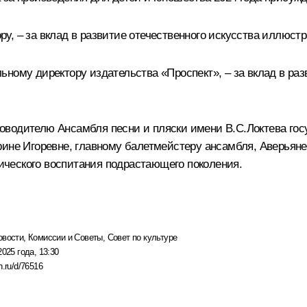
, – за вклад в развитие отечественного искусства иллюстр
ному директору издательства «Проспект», – за вклад в раз
оводителю Ансамбля песни и пляски имени В.С.Локтева гос
рине Игоревне, главному балетмейстеру ансамбля, Аверьян
тического воспитания подрастающего поколения.
овости
,
Комиссии и Советы
,
Совет по культуре
2025 года, 13:30
n.ru/d/76516