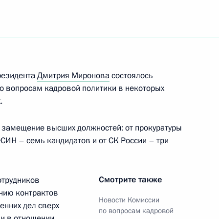
 победой на XVII
риже в соревнованиях
в дисциплине бег 1500 метров
резидента
Дмитрия Миронова
состоялось
о вопросам кадровой политики в некоторых
.
бедой на XVII
 замещение высших должностей: от прокуратуры
риже в соревнованиях
ФСИН – семь кандидатов и от СК России – три
ием опорно-двигательного
в комплексным плаванием
Смотрите также
отрудников
нию контрактов
Новости Комиссии
енних дел сверх
по вопросам кадровой
едой на XVII Паралимпийских
 и в отношении