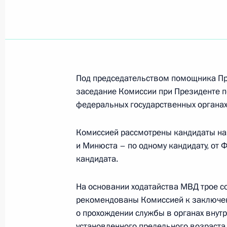
Поздравление Александру Костину с
Паралимпийских летних играх в Па
по лёгкой атлетике спорта слепых 
2 сентября 2024 года, 18:10
Под председательством помощника П
заседание Комиссии при Президенте п
федеральных государственных органах
Поздравление Роману Жданову с по
Комиссией рассмотрены кандидаты на
Паралимпийских летних играх в Па
и Минюста – по одному кандидату, от 
по плаванию спорта лиц с поражен
кандидата.
аппарата в дисциплине 150 метро
2 сентября 2024 года, 18:05
На основании ходатайства МВД трое с
рекомендованы Комиссией к заключе
о прохождении службы в органах внутр
Поздравление Андрею Калине с поб
установленного предельного возраста