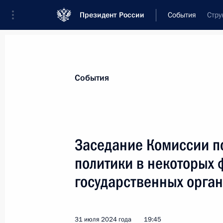
Президент России
События
Стру
Президент
Администрация
Государст
Новости
Сведения о комиссиях и совет
События
Отдельная комиссия или совет
Все комиссии и советы
Заседание Комиссии п
политики в некоторых
государственных орган
Показа
31 июля 2024 года
19:45