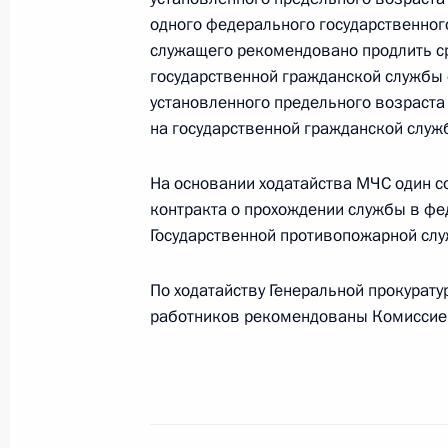
летних играх в Париже в соревнова
одного федерального государственног
служащего рекомендовано продлить с
с поражением опорно-двигательног
государственной гражданской службы 
метров брассом
установленного предельного возраст
2 сентября 2024 года, 18:00
на государственной гражданской служ
На основании ходатайства МЧС один 
О приёме документов на соискание
контракта о прохождении службы в ф
в области литературы и искусства
Государственной противопожарной слу
2 сентября 2024 года, 09:00
По ходатайству Генеральной прокурат
работников рекомендованы Комиссией
28 августа 2024 года, среда
Заседание Комиссии по вопросам 
в некоторых федеральных государс