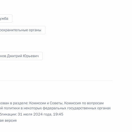
лужба
оохранительные органы
вого казачьего общества
нов Дмитрий Юрьевич
ната мира по гребле
е
ован в разделе:
Комиссии и Советы
,
Комиссия по вопросам
й политики в некоторых федеральных государственных органах
бликации:
31 июля 2024 года, 19:45
ая версия