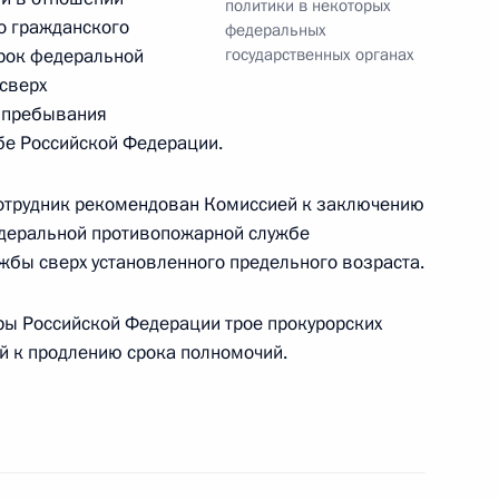
политики в некоторых
ниях по плаванию спорта лиц
о гражданского
федеральных
рок федеральной
о аппарата в дисциплине 100
государственных органах
сверх
а пребывания
бе Российской Федерации.
сотрудник рекомендован Комиссией к заключению
 Государственной премии
едеральной противопожарной службе
жбы сверх установленного предельного возраста.
уры Российской Федерации трое прокурорских
 к продлению срока полномочий.
кадровой политики
твенных органах