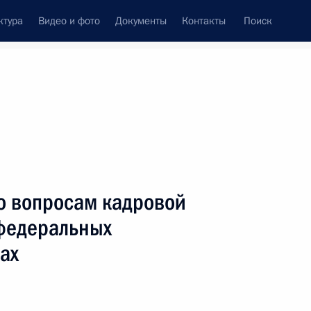
ктура
Видео и фото
Документы
Контакты
Поиск
венный Совет
Совет Безопасности
Комиссии и советы
ах
август, 2024
Показать
о вопросам кадровой
 федеральных
ах
ть следующие материалы