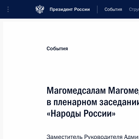
Президент России
События
Стру
Президент
Администрация
Государст
Новости
Сведения о комиссиях и совет
События
Отдельная комиссия или совет
Все комиссии и советы
Магомедсалам Магомед
в пленарном заседани
«Народы России»
Показа
Заместитель Руководителя Адм