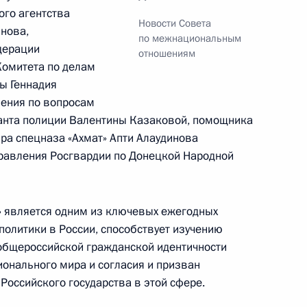
по профессиональным
го агентства
Новости Совета
нова,
по межнациональным
дерации
отношениям
Комитета по делам
ы Геннадия
ления по вопросам
анта полиции Валентины Казаковой, помощника
ра спецназа «Ахмат» Апти Алаудинова
ажданского общества
:
5
правления Росгвардии по Донецкой Народной
» является одним из ключевых ежегодных
политики в России, способствует изучению
общероссийской гражданской идентичности
ионального мира и согласия и призван
енте по развитию
Российского государства в этой сфере.
человека