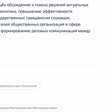
ён обсуждению и поиску решений актуальных
 политики, повышению эффективности
ударственных гражданских служащих,
телей общественных организаций в сфере
ства
3
е формированию деловых коммуникаций между
кадровой политики
твенных органах
ациональные отношения
медов Магомедсалам Магомедалиевич