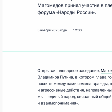
Магомедов принял участие в пл
форума «Народы России».
20 декабря 2023 года, среда
Заседание президиума Совета по
3 ноября 2023 года
12:00
отношениям
20 декабря 2023 года, 16:00
Москва
19 декабря 2023 года, вторник
Открывая пленарное заседание,
Маго
Заседание Комиссии по вопросам 
Владимира Путина, в котором глава гос
посеять между нами семена вражды, 
19 декабря 2023 года, 19:00
и агрессивные действия, направленные
мы – единый народ, связанный общей
и взаимопонимания».
15 декабря 2023 года, пятница