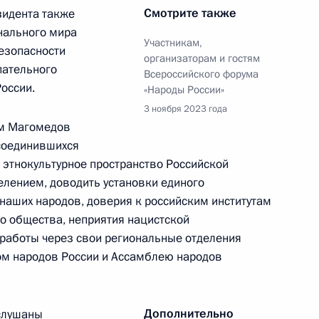
ссии по реализации
Смотрите также
идента также
твия переселению
нального мира
Участникам,
безопасности
организаторам и гостям
пательного
Всероссийского форума
оссии.
«Народы России»
3 ноября 2023 года
ам Магомедов
соединившихся
 этнокультурное пространство Российской
развития авиации общего
елением, доводить установки единого
рмационных технологий
 наших народов, доверия к российским институтам
го общества, неприятия нацистской
 работы через свои региональные отделения
ом народов России и Ассамблею народов
Дополнительно
аслушаны