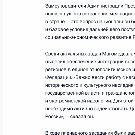
Заседание Межведомственной коми
Замруководителя Администрации През
Госпрограммы по оказанию содейс
подчеркнул, что сохранение межнацио
в стране – это вопрос национальной 
соотечественников
и базовое условие дальнейшего посту
15 декабря 2023 года, 18:00
социально-экономического развития Р
Среди актуальных задач Магомедсал
14 декабря 2023 года, четверг
выделил обеспечение интеграции вос
регионов в единое этнополитическое и
Заседание Комиссии по вопросам 
Федерации. «Важно вести работу с нас
назначения и навигационно-инфо
исторического и культурного наследия
на основе ГЛОНАСС
государственной власти и гражданско
14 декабря 2023 года, 17:30
и экстремистской идеологии. Для этой
необходимо активно задействовать Д
России», – сказал он.
6 декабря 2023 года, среда
В ходе пленарного заседания были з