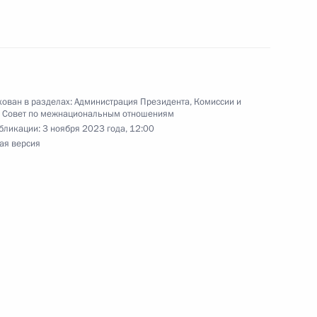
осслужбы и резерва
ован в разделах:
Администрация Президента
,
Комиссии и
,
Совет по межнациональным отношениям
бликации:
3 ноября 2023 года, 12:00
ая версия
ельному рассмотрению
кращения их полномочий
 Государственных премий