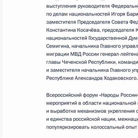
Заседание Национального совета 
выступления руководителя Федерально
квалификациям
по делам национальностей Игоря Бари
заместителя Председателя Совета Фе
6 декабря 2023 года, 18:00
Константина Косачёва, председателя 
национальностей Государственной Дум
Семигина, начальника Главного управ
4 декабря 2023 года, понедельник
миграции МВД России генерал-лейтен
главы Чеченской Республики, команди
Заседание Совета по развитию гр
и заместителя начальника Главного у
и правам человека
Республике Александра Ходаковского.
4 декабря 2023 года, 22:40
Москва, Кремль
Всероссийский форум «Народы России
мероприятий в области национальной 
и выработке механизмов укрепления 
1 декабря 2023 года, пятница
и единства российской нации, межнац
Изменён состав Совета при Презид
популяризировать колоссальный опыт 
гражданского общества и правам 