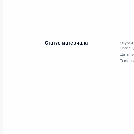
Заседание Комиссии по вопросам г
управленческих кадров
28 ноября 2023 года, 19:00
Статус материала
Опублик
Советы
23 ноября 2023 года, четверг
Дата пу
Текстов
Заседание Комиссии по предварит
вопросов назначения судей и пре
23 ноября 2023 года, 18:00
22 ноября 2023 года, среда
О приёме документов на соискание