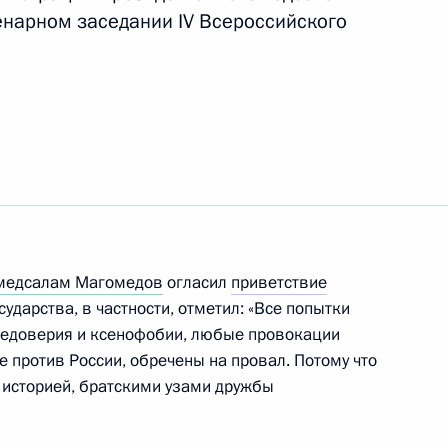
енарном заседании IV Всероссийского
 межнациональным
2
медсалам Магомедов
огласил
приветствие
гражданства
ударства, в частности, отметил: «Все попытки
недоверия и ксенофобии, любые провокации
 против России, обречены на провал. Потому что
 историей, братскими узами дружбы