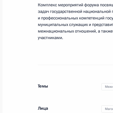
Комплекс мероприятий форума посвящ
1 декабря 2023 года, 19:00
задач государственной национальной
и профессиональных компетенций гос
муниципальных служащих и представи
Заседание Совета по делам казаче
межнациональных отношений, а такж
участниками.
1 декабря 2023 года, 18:00
Астрахань
29 ноября 2023 года, среда
Заседание Комиссии по вопросам 
в некоторых федеральных государс
Темы
29 ноября 2023 года, 18:30
Межн
Лица
28 ноября 2023 года, вторник
Маго