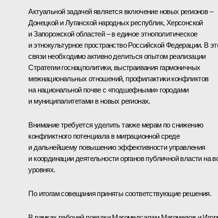
Актуальной задачей является включение новых регионов –
Донецкой и Луганской народных республик, Херсонской
и Запорожской областей – в единое этнополитическое
и этнокультурное пространство Российской Федерации. В эт
связи необходимо активно делиться опытом реализации
Стратегии госнацполитики, выстраивания гармоничных
межнациональных отношений, профилактики конфликтов
на национальной почве с «подшефными» городами
и муниципалитетами в новых регионах.
Внимание требуется уделить также мерам по снижению
конфликтного потенциала в миграционной среде
и дальнейшему повышению эффективности управления
и координации деятельности органов публичной власти на в
уровнях.
По итогам совещания приняты соответствующие решения.
В рамках рабочей поездки Магомедсалам Магомедов и
Игор