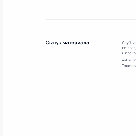
20 апреля 2023 года, четверг
Заседание Комиссии по предварит
Статус материала
Опублик
вопросов назначения судей и пре
по пред
и прек
20 апреля 2023 года, 18:00
Дата пу
Текстов
Заседание Совета по развитию мес
20 апреля 2023 года, 16:05
Московская обл
12 апреля 2023 года, среда