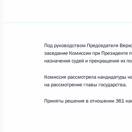
Поздравление Шарабутдину Атаеву 
мира по боксу в Ташкенте в весово
16 мая 2023 года, 10:15
Под руководством Председателя Верх
заседание Комиссии при Президенте 
назначения судей и прекращения их п
12 мая 2023 года, пятница
Поздравление Арману Адамяну с п
Комиссия рассмотрела кандидатуры на
по дзюдо в весовой категории до 1
на рассмотрение главы государства.
12 мая 2023 года, 20:00
Приняты решения в отношении 361 кан
11 мая 2023 года, четверг