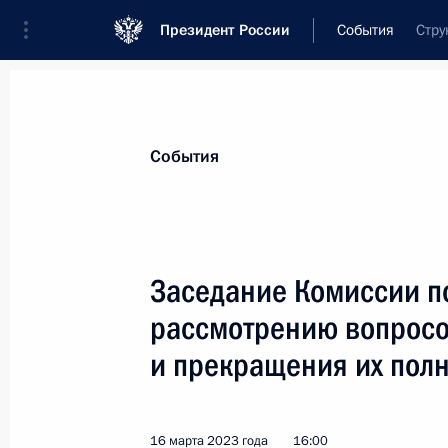
Президент России
События
Стру
Президент
Администрация
Государст
Новости
Сведения о комиссиях и совет
События
Отдельная комиссия или совет
Все комиссии и советы
Заседание Комиссии п
рассмотрению вопросо
и прекращения их пол
Показа
16 марта 2023 года
16:00