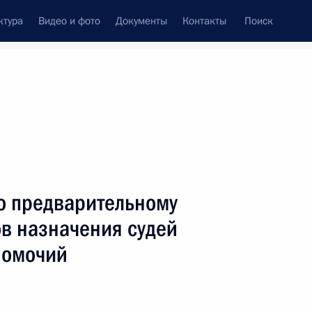
ктура
Видео и фото
Документы
Контакты
Поиск
венный Совет
Совет Безопасности
Комиссии и советы
ах
май, 2023
Показать
о предварительному
в назначения судей
номочий
ть следующие материалы