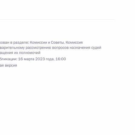
ельному рассмотрению
ован в разделе:
Комиссии и Советы
,
Комиссия
кращения их полномочий
варительному рассмотрению вопросов назначения судей
ращения их полномочий
бликации:
16 марта 2023 года, 16:00
ая версия
тного самоуправления
:
6
асть, Ново-Огарёво