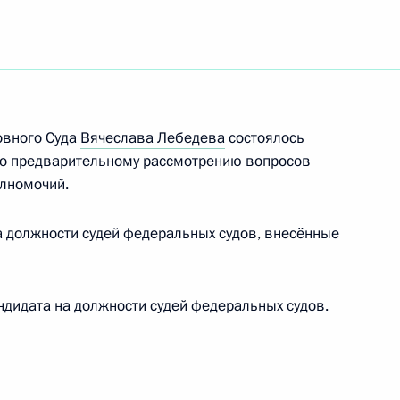
с победой на чемпионате
й категории до 86 кг
овного Суда
Вячеслава Лебедева
состоялось
по предварительному рассмотрению вопросов
олномочий.
обедой на чемпионате мира
 должности судей федеральных судов, внесённые
00 кг
дидата на должности судей федеральных судов.