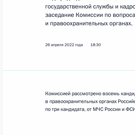
государственной службы и кадр
заседание Комиссии по вопроса
26 мая 2022 года, четверг
и правоохранительных органах.
Заседание президиума Совета по д
26 мая 2022 года, 11:00
Москва
26 апреля 2022 года
18:30
25 мая 2022 года, среда
Заседание Комиссии по предварит
вопросов назначения судей и пре
Комиссией рассмотрено восемь канди
25 мая 2022 года, 18:45
в правоохранительных органах Россий
по три кандидата, от МЧС России и ФС
23 мая 2022 года, понедельник