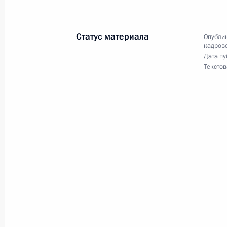
13 мая 2022 года, 14:00
Астрахань
Статус материала
Опублик
кадрово
Дата пу
6 мая 2022 года, пятница
Текстов
Заседание Национального совета 
квалификациям
6 мая 2022 года, 19:00
28 апреля 2022 года, четверг
Заседание Комиссии по предварит
вопросов назначения судей и пре
28 апреля 2022 года, 18:30