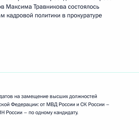
ов Максима Травникова состоялось
м кадровой политики в прокуратуре
елам казачества
4
ельному рассмотрению
кращения их полномочий
датов на замещение высших должностей
ской Федерации: от МВД России и СК России –
ИН России – по одному кандидату.