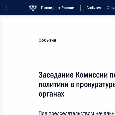
Президент России
События
Стру
Президент
Администрация
Государст
Новости
Сведения о комиссиях и совет
События
Отдельная комиссия или совет
Все комиссии и советы
Заседание Комиссии п
политики в прокуратур
органах
Показа
Под председательством начальн