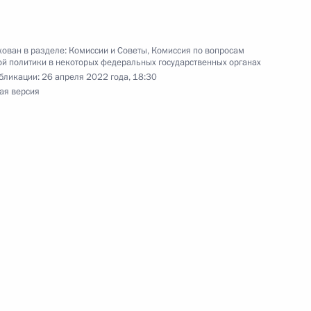
ован в разделе:
Комиссии и Советы
,
Комиссия по вопросам
й политики в некоторых федеральных государственных органах
бликации:
26 апреля 2022 года, 18:30
ая версия
по профессиональным
ельному рассмотрению
кращения их полномочий