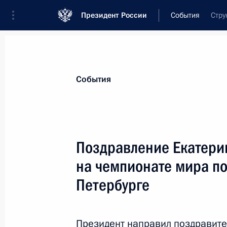
Президент России
События
Стру
Президент
Администрация
Государст
Новости
Сведения о комиссиях и совет
События
Отдельная комиссия или совет
Все комиссии и советы
Поздравление Екатерин
на чемпионате мира по
Петербурге
Показа
Президент направил поздравите