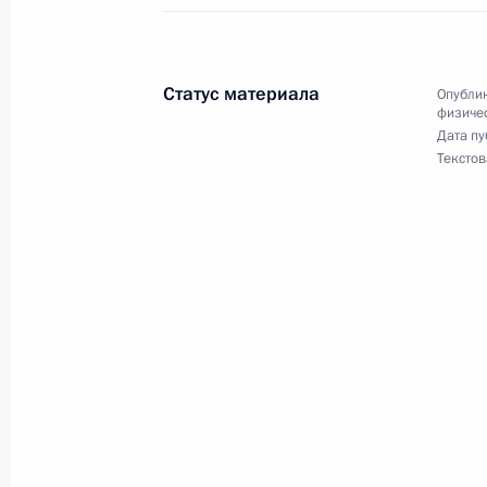
по сноуборду
4 февраля 2019 года, 21:00
Статус материала
Опублик
физичес
Дата пу
2 февраля 2019 года, суббота
Текстов
Поздравление сборной команде Ро
на чемпионате мира по хоккею с м
в Венерсборге
2 февраля 2019 года, 21:00
31 января 2019 года, четверг
Заседание Комиссии по предварит
кандидатур на должности судей фе