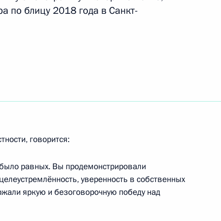
а по блицу 2018 года в Санкт-
онькобежному спорту
 Мурашову
тности, говорится:
обедой на чемпионате мира
 было равных. Вы продемонстрировали
целеустремлённость, уверенность в собственных
ержали яркую и безоговорочную победу над