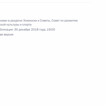
ован в разделе:
Комиссии и Советы
,
Совет по развитию
кой культуры и спорта
бликации:
30 декабря 2018 года, 19:00
ая версия
ссии, победившей
ячом 2019 года
ельному рассмотрению
деральных судов