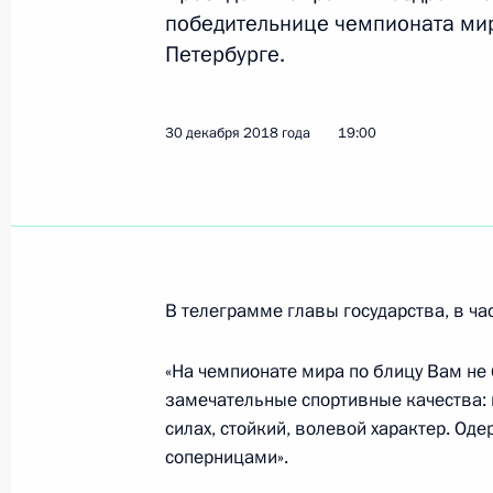
победительнице чемпионата мир
Петербурге.
8 февраля 2019 года, пятница
Поздравление чемпиону мира по к
30 декабря 2018 года
19:00
на дистанции 500 метров Руслану
8 февраля 2019 года, 18:00
7 февраля 2019 года, четверг
В телеграмме главы государства, в час
Поздравление Максиму Бурову с п
по фристайлу
«На чемпионате мира по блицу Вам не
7 февраля 2019 года, 17:30
замечательные спортивные качества: 
силах, стойкий, волевой характер. Од
соперницами».