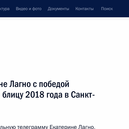
ктура
Видео и фото
Документы
Контакты
Поиск
венный Совет
Совет Безопасности
Комиссии и советы
ах
февраль, 2019
Показать
е Лагно с победой
 блицу 2018 года в Санкт-
ть следующие материалы
льную телеграмму Екатерине Лагно,