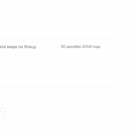
ссии по обеспечению участия
ата мира по блицу
30 декабря 2018 года
ента в области науки
а 2018 год
т
 победой на чемпионате мира