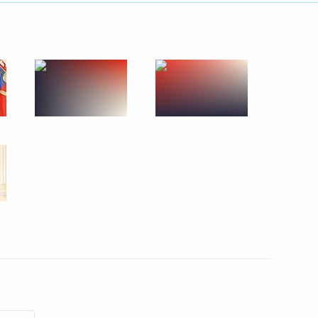
 сотни» резерва
2
еских кадров, находящихся
и