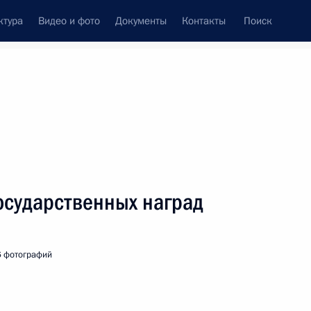
ктура
Видео и фото
Документы
Контакты
Поиск
венный Совет
Совет Безопасности
Комиссии и советы
ах
март, 2009
Показать
осударственных наград
6 фотографий
ть следующие материалы