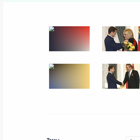
4 марта 2009 года, среда
Встреча с представителями «первой
управленческих кадров
4 марта 2009 года, 15:00
Москва, Кремль
17 февраля 2009 года, вторник
«Первая сотня» резерва управленч
под патронажем Президента Росси
17 февраля 2009 года, 12:20