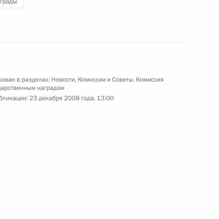
к
аграды
м Почёта Темура Чхеидзе –
ийского государственного
ческого театра имени
ован в разделах:
Новости
,
Комиссии и Советы
,
Комиссия
дарственным наградам
бликации:
23 декабря 2008 года, 13:00
иденте по развитию
2
ль