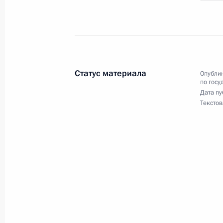
10 февраля 2009 года, вторник
Дмитрий Медведев утвердил состав
по содействию развитию институто
и правам человека
10 февраля 2009 года, 17:50
Московская об
Статус материала
Опублик
по госу
Дата пу
Текстов
Заседание Комиссии по вопросам в
сотрудничества с иностранными го
10 февраля 2009 года, 15:00
Московская об
16 января 2009 года, пятница
Церемония вручения государственн
российских средств массовой инф