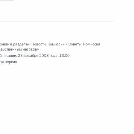
 Совета при Президенте
1
в гражданского общества
ласть, Горки
ован в разделах:
Новости
,
Комиссии и Советы
,
Комиссия
дарственным наградам
бликации:
23 декабря 2008 года, 13:00
ая версия
оенно-технического
1
сударствами
ласть, Горки
ых наград представителям
11
ормации