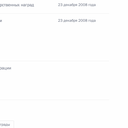
к
рственных наград
23 декабря 2008 года
м Почёта Темура Чхеидзе –
ийского государственного
и
23 декабря 2008 года
ческого театра имени
ерации
иденте по развитию
2
ль
аграды