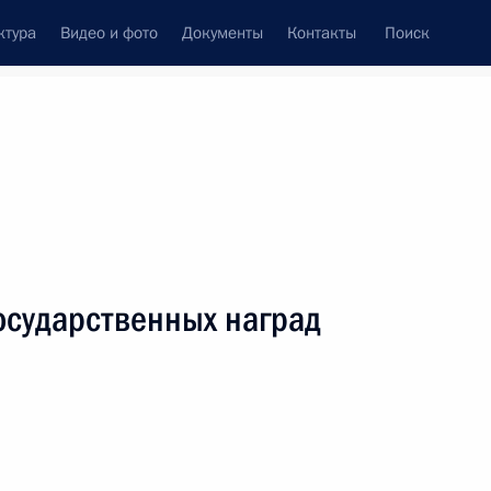
ктура
Видео и фото
Документы
Контакты
Поиск
венный Совет
Совет Безопасности
Комиссии и советы
ах
март, 2009
Показать
осударственных наград
ть следующие материалы