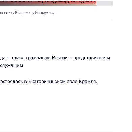
лковнику Владимиру Богодухову.
 сотни» резерва
2
ыдающимся гражданам России – представителям
нослужащим.
остоялась в Екатерининском зале Кремля.
еских кадров, находящихся
и