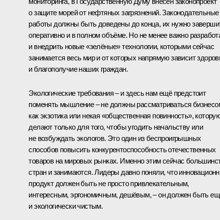
мониторинга, в Государственную Думу внесён законопроект
о защите морей от нефтяных загрязнений. Законодательные
работы должны быть доведены до конца, их нужно заверши
оперативно и в полном объёме. Но не менее важно разработ
и внедрить новые «зелёные» технологии, которыми сейчас
занимается весь мир и от которых напрямую зависит здоров
и благополучие наших граждан.
Экологические требования – и здесь нам ещё предстоит
поменять мышление – не должны рассматриваться бизнесо
как экзотика или некая «общественная повинность», котору
делают только для того, чтобы угодить начальству или
не возбуждать экологов. Это один из беспроигрышных
способов повысить конкурентоспособность отечественных
товаров на мировых рынках. Именно этим сейчас большинс
стран и занимаются. Лидеры давно поняли, что инновацион
продукт должен быть не просто привлекательным,
интересным, эргономичным, дешёвым, – он должен быть ещ
и экологически чистым.