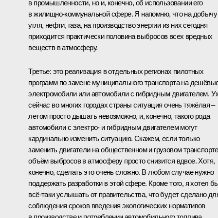
в промышленности, но и, конечно, об использовании его
в жилищно-коммунальной сфере. Я напомню, что на добычу
угля, нефти, газа, на производство энергии из них сегодня
приходится практически половина выбросов всех вредных
веществ в атмосферу.
Третье: это реализация в отдельных регионах пилотных
программ по замене муниципального транспорта на дешёвы
электромобили или автомобили с гибридным двигателем. У
сейчас во многих городах страны ситуация очень тяжёлая –
летом просто дышать невозможно, и, конечно, такого рода
автомобили с электро- и гибридным двигателем могут
кардинально изменить ситуацию. Скажем, если только
заменить двигатели на общественном и грузовом транспорте
объём выбросов в атмосферу просто снизится вдвое. Хотя,
конечно, сделать это очень сложно. В любом случае нужно
поддержать разработки в этой сфере. Кроме того, я хотел б
всё‑таки услышать от правительства, что будет сделано дл
соблюдения сроков введения экологических нормативов
в производстве и потреблении автомобильного топлива.