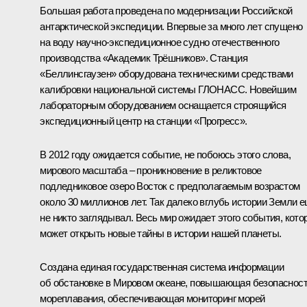
Большая работа проведена по модернизации Российской
антарктической экспедиции. Впервые за много лет спущено
на воду научно-экспедиционное судно отечественного
производства «Академик Трёшников». Станция
«Беллинсгаузен» оборудована техническими средствами
калибровки национальной системы ГЛОНАСС. Новейшим
лабораторным оборудованием оснащается строящийся
экспедиционный центр на станции «Прогресс».
В 2012 году ожидается событие, не побоюсь этого слова,
мирового масштаба – проникновение в реликтовое
подледниковое озеро Восток с предполагаемым возрастом
около 30 миллионов лет. Так далеко вглубь истории Земли 
не никто заглядывал. Весь мир ожидает этого события, кото
может открыть новые тайны в истории нашей планеты.
Создана единая государственная система информации
об обстановке в Мировом океане, повышающая безопаснос
мореплавания, обеспечивающая мониторинг морей