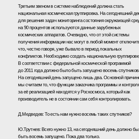
Третьим звеном в системе наблюдений должна стать
национальная космическая группировка. На сегодняшний де
для решения задач мониторинга состояния окружающей ср
на 90 процентов используются данные зарубежных
космических аппаратов. Очевидно, что от этой системы
получения информации нас могут в любой момент отключит
что, честно говоря, уже бывало в период локальных
конфликтов. Необходимо создать национальную группировк
В соответствии с федеральной космической программой
до 2011 года должно было быть запущено восемь спутников
На сегодняшний день запущено лишь два. Основной причин
мы считаем то, что функции заказчика программы и контрол
за её реализацией находятся у Роскосмоса, который как
производитель не в состоянии сам себя контролировать.
Д.Медведев:
То есть нам нужно восемь таких спутников?
Ю.Трутнев:
Всего нужно 13, на сегодняшний день должно б
быть восемь запущено. Пока два только.