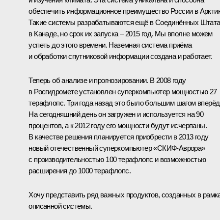
обеспечить информационное преимущество России в Арктик
Такие системы разрабатываются ещё в Соединённых Штата
в Канаде, но срок их запуска – 2015 год. Мы вполне можем
успеть до этого времени. Наземная система приёма
и обработки спутниковой информации создана и работает.
Теперь об анализе и прогнозировании. В 2008 году
в Росгидромете установлен суперкомпьютер мощностью 27
терафлопс. Три года назад это было большим шагом вперёд
На сегодняшний день он загружен и используется на 90
процентов, а к 2012 году его мощности будут исчерпаны.
В качестве решения планируется приобрести в 2013 году
новый отечественный суперкомпьютер «СКИФ-Аврора»
с производительностью 100 терафлопс и возможностью
расширения до 1000 терафлопс.
Хочу представить ряд важных продуктов, созданных в рамк
описанной системы.