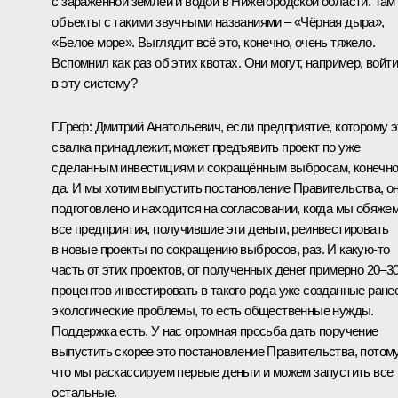
с заражённой землёй и водой в Нижегородской области. Там
объекты с такими звучными названиями – «Чёрная дыра»,
«Белое море». Выглядит всё это, конечно, очень тяжело.
Вспомнил как раз об этих квотах. Они могут, например, войти
в эту систему?
Г.Греф:
Дмитрий Анатольевич, если предприятие, которому э
свалка принадлежит, может предъявить проект по уже
сделанным инвестициям и сокращённым выбросам, конечн
да. И мы хотим выпустить постановление Правительства, о
подготовлено и находится на согласовании, когда мы обяже
все предприятия, получившие эти деньги, реинвестировать
в новые проекты по сокращению выбросов, раз. И какую‑то
часть от этих проектов, от полученных денег примерно 20–3
процентов инвестировать в такого рода уже созданные ране
экологические проблемы, то есть общественные нужды.
Поддержка есть. У нас огромная просьба дать поручение
выпустить скорее это постановление Правительства, потом
что мы раскассируем первые деньги и можем запустить все
остальные.