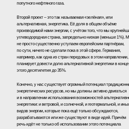
попутного нефтяного газа.
Второй проект – это так называемая «зелёная», или
альтернативная, энергетика. Её доля в общем объёме
производимой нами энергии, с учётом того, что мы крупнейш
углеводородная страна, запредельно низкая (меньше 1%). 
не просто существенно уступаем европейским партнёрам,
по сути, ничего не сделали пока в этой сфере. Германия,
например, как одна из стран передовых в этом направлении,
планирует довести долю альтернативной энергетики в конце
этого десятилетия до 35%.
Конечно, у нас существует огромный потенциал традицион
энергетических ресурсов, но мы должны активно двигаться
и в направлении использования возможностей альтернативн
энергетики: и ветровой, и солнечной, и геотермальной, и ины
видов энергии, которые пока ещё только обсуждаются,
разрабатываются или же существуют в виде идей. Причём
речь идёт не только об использовании этого потенциала