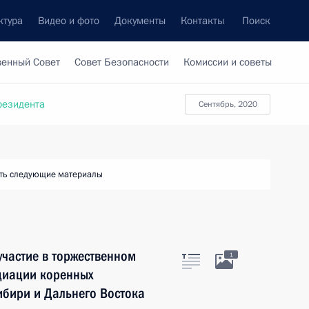
ктура
Видео и фото
Документы
Контакты
Поиск
венный Совет
Совет Безопасности
Комиссии и советы
резидента
сентябрь, 2020
ть следующие материалы
частие в торжественном
1
циации коренных
ибири и Дальнего Востока