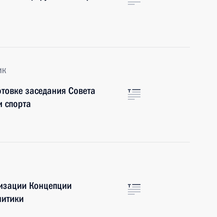
ик
отовке заседания Совета
и спорта
лизации Концепции
литики