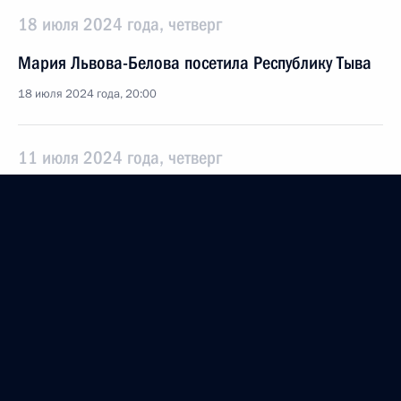
18 июля 2024 года, четверг
Мария Львова-Белова посетила Республику Тыва
18 июля 2024 года, 20:00
11 июля 2024 года, четверг
Мария Львова-Белова посетила Забайкальский
край
11 июля 2024 года, 18:00
9 июля 2024 года, вторник
Семинар-совещание по вопросам реализации
Стратегии государственной национальной