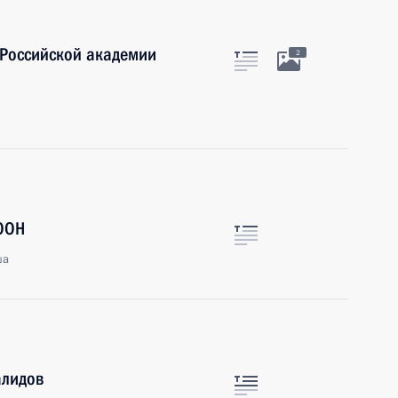
 Российской академии
2
 ООН
ша
алидов