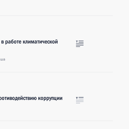
е в работе климатической
ьша
противодействию коррупции