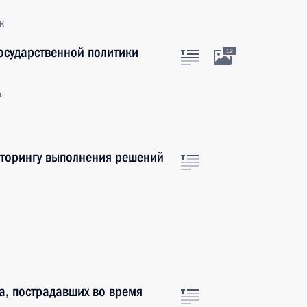
к
осударственной политики
12
ь
иторингу выполнения решений
а, пострадавших во время