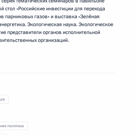
 серия тематических семинаров в павильоне
организована экскурсия
й стол «Российские инвестиции для перехода
в парниковых газов» и выставка «Зелёная
энергетика. Экологическая наука. Экологическое
тие представители органов исполнительной
равительственных организаций.
осслужбы и резерва
ша
чей группы
няя политика
финансовым операциям