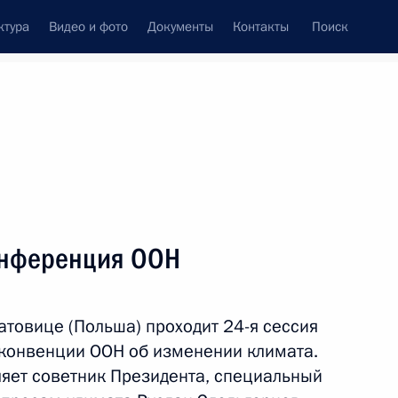
ктура
Видео и фото
Документы
Контакты
Поиск
венный Совет
Совет Безопасности
Комиссии и советы
резидента
декабрь, 2018
ть следующие материалы
онференция ООН
кадровой политики
Катовице (Польша) проходит 24-я сессия
конвенции ООН об изменении климата.
яет советник Президента, специальный