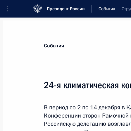
Президент России
События
Стру
Президент
Администрация
Государст
Новости
Сведения об Администрации П
События
Показа
24-я климатическая к
Заседание Комиссии по вопросам 
в правоохранительных органах
В период со 2 по 14 декабря в 
19 декабря 2018 года, 12:00
Москва
Конференции сторон Рамочной 
Российскую делегацию возглавл