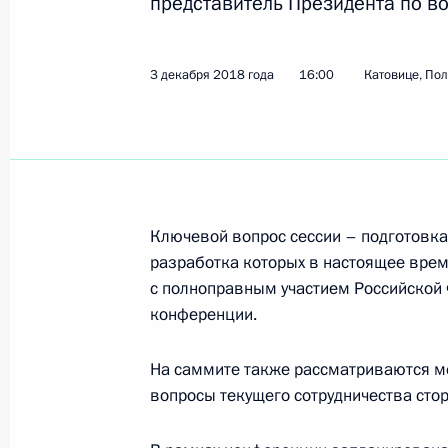
представитель Президента по в
17 декабря 2018 года, понедельни
Заседание Совета по реализации г
3 декабря 2018 года
16:00
Катовице, По
в сфере защиты семьи и детей
17 декабря 2018 года, 13:00
Москва, Кремл
Заседание рабочей группы по мон
Ключевой вопрос сессии – подготовка
Госсовета и его президиума
разработка которых в настоящее врем
с полноправным участием Российской 
17 декабря 2018 года, 10:00
Казань
конференции.
На саммите также рассматриваются м
15 декабря 2018 года, суббота
вопросы текущего сотрудничества сто
Для учащихся Керченского колледж