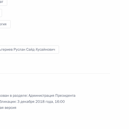
ат
огия
е в работе климатической
ьгериев Руслан Сайд-Хусайнович
ьша
ован в разделе:
Администрация Президента
противодействию коррупции
бликации:
3 декабря 2018 года, 16:00
ая версия