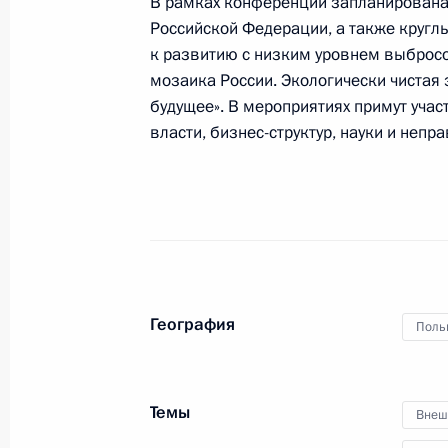
В рамках конференции запланирована
нападения на учебное заведение, 
Российской Федерации, а также круглы
по Москве
к развитию с низким уровнем выбросо
15 декабря 2018 года, 19:00
мозаика России. Экологически чистая 
будущее». В мероприятиях примут учас
власти, бизнес-структур, науки и неп
14 декабря 2018 года, пятница
Заседание Комиссии по вопросам г
управленческих кадров
14 декабря 2018 года, 19:00
Москва
География
Поль
13 декабря 2018 года, четверг
Заседание межведомственной рабо
Темы
Внеш
по противодействию незаконным 