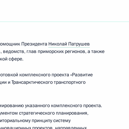
 заседание Группы экспертов
1
технологиям в энергетике
 помощник Президента
Николай Патрушев
, ведомств, глав приморских регионов, а также
кой сфере.
ллегии России
отовкой комплексного проекта «Развитие
ии и Трансарктического транспортного
ированию указанного комплексного проекта.
кументом стратегического планирования,
ссии по историческому
ториальному принципу систему
нновационных проектов, направленных