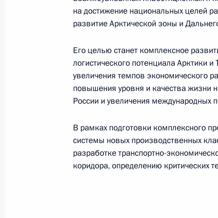
3 марта 2026 года, 17:45
на достижение национальных целей р
развитие Арктической зоны и Дальнег
27 февраля, пятница
Его целью станет комплексное развит
логистического потенциала Арктики и 
Елена Ямпольская провела первое 
увеличения темпов экономического ра
«Воспитательная работа с дошкол
повышения уровня и качества жизни н
России и увеличения международных п
27 февраля 2026 года, 17:00
Москва
В рамках подготовки комплексного п
системы новых производственных клас
12 февраля, четверг
разработке транспортно-экономическо
коридора, определению критических те
Руслан Эдельгериев провёл заседа
по вопросам рационального испол
в интересах устойчивого развития
12 февраля 2026 года, 18:30