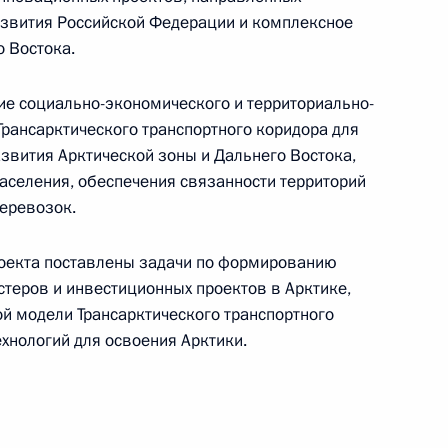
азвития Российской Федерации и комплексное
о Востока.
ие социально-экономического и территориально-
Трансарктического транспортного коридора для
заседание Экспертной группы
звития Арктической зоны и Дальнего Востока,
ьниками»
аселения, обеспечения связанности территорий
еревозок.
роекта поставлены задачи по формированию
теров и инвестиционных проектов в Арктике,
й модели Трансарктического транспортного
хнологий для освоения Арктики.
ние группы экспертов
1
ьзования водных ресурсов