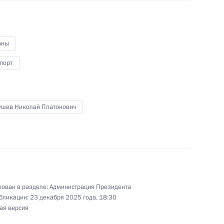
оны
 Президентского фонда
3
порт
ушев Николай Платонович
ём граждан
1
ован в разделе:
Администрация Президента
бликации:
23 декабря 2025 года, 18:30
ая версия
аседании комиссии Госсовета
3