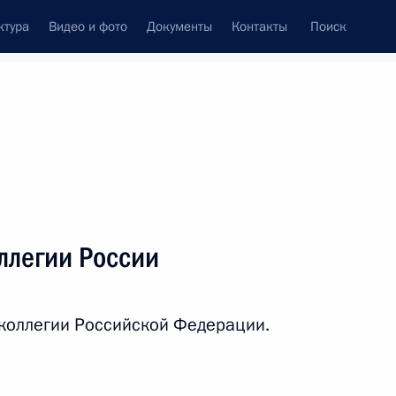
ктура
Видео и фото
Документы
Контакты
Поиск
венный Совет
Совет Безопасности
Комиссии и советы
резидента
март, 2026
ть следующие материалы
ллегии России
ске второго сезона
2
игрушка»
коллегии Российской Федерации.