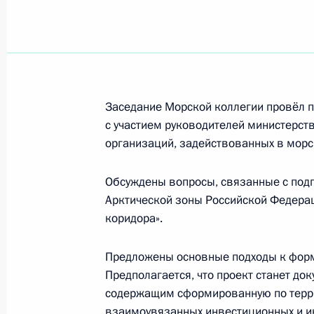
Руслан Эдельгериев провёл первое
по низкоэмиссионным и цифровым 
11 марта 2026 года, 16:00
Заседание Морской коллегии провёл
с участием руководителей министерств
5 марта, четверг
организаций, задействованных в морс
Заседание президиума Морской ко
Обсуждены вопросы, связанные с подг
5 марта 2026 года, 19:15
Арктической зоны Российской Федерац
коридора».
3 марта, вторник
Предложены основные подходы к форм
Предполагается, что проект станет до
Заседание Межведомственной коми
содержащим сформированную по терри
просвещению
взаимоувязанных инвестиционных и и