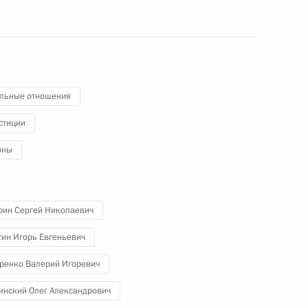
и Госсовета по направлению
льные отношения
стиции
оны
направлению «Экология
рин Сергей Николаевич
тин Игорь Евгеньевич
ренко Валерий Игоревич
 направлению «Малое
инский Олег Александрович