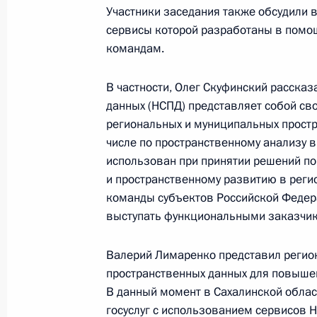
Участники заседания также обсудили 
сервисы которой разработаны в помо
командам.
26 апреля 2024 года, пятница
В частности, Олег Скуфинский рассказ
Мария Львова-Белова посетила Ка
данных (НСПД) представляет собой св
26 апреля 2024 года, 17:00
региональных и муниципальных простр
числе по пространственному анализу 
использован при принятии решений п
и пространственному развитию в реги
Заседание комиссии Госсовета по
команды субъектов Российской Федер
связь, цифровая экономика»
выступать функциональными заказчик
26 апреля 2024 года, 17:00
Валерий Лимаренко представил регио
пространственных данных для повыше
24 апреля 2024 года, среда
В данный момент в Сахалинской обла
госуслуг с использованием сервисов 