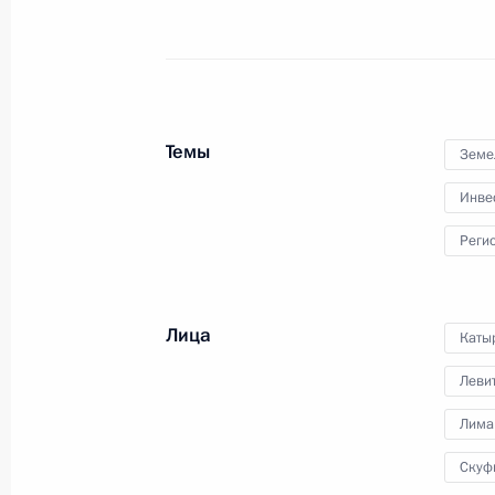
Заседание рабочей группы комисси
«Экономика и финансы»
Темы
19 апреля 2024 года, 16:00
Земе
Инве
Реги
Заседание комиссии Госсовета по 
и природные ресурсы»
19 апреля 2024 года, 15:00
Лица
Каты
Леви
18 апреля 2024 года, четверг
Лима
Заседание комиссии Госсовета по
Скуф