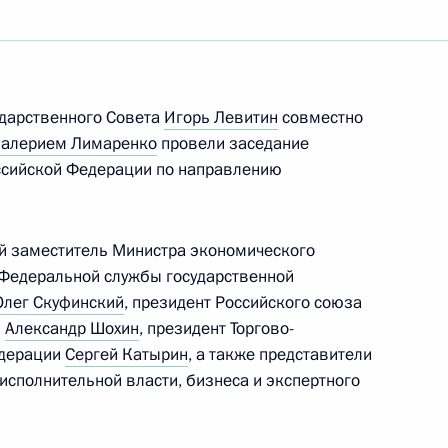
ударственного Совета
Игорь Левитин
совместно
мин назначен Секретарём
алерием Лимаренко
провели заседание
ой Федерации
оссийской Федерации по направлению
й заместитель Министра экономического
 Федеральной службы государственной
Олег Скуфинский
, президент Российского союза
айский край и Республику
10
й
Александр Шохин
, президент Торгово-
едерации
Сергей Катырин
, а также представители
исполнительной власти, бизнеса и экспертного