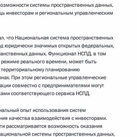
возможности системы пространственных данных,
щь инвесторам и региональным управленческим
ал, что Национальная система пространственных
тар
5
од юридически значимых открытых федеральных,
анственных данных. Функционал НСПД, в том
в режиме реального времени, может быть
о территориальному планированию
онах. При этом региональные управленческие
 направлению «Коммуникации,
ации совместно с предпринимателями могут
ами соответствующего сервиса НСПД.
нальный опыт использования систем
ния качества взаимодействия с инвесторами.
сти рассматривается возможность оказания
Национальной системы пространственных данных,