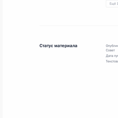
и среднее предпринимательство»
Ещё 
18 апреля 2024 года, 18:00
Заседание комиссии Госсовета по 
18 апреля 2024 года, 16:00
Статус материала
Опублик
Совет
Дата пу
Текстов
17 апреля 2024 года, среда
Заседание экспертного совета при
по обеспечению конституционных п
17 апреля 2024 года, 19:00