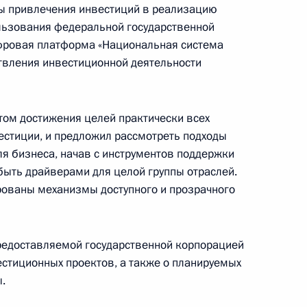
сы привлечения инвестиций в реализацию
льзования федеральной государственной
направлению «Инвестиции»
фровая платформа «Национальная система
твления инвестиционной деятельности
том достижения целей практически всех
стиции, и предложил рассмотреть подходы
я бизнеса, начав с инструментов поддержки
 направлению «Социальная
быть драйверами для целой группы отраслей.
ованы механизмы доступного и прозрачного
редоставляемой государственной корпорацией
стиционных проектов, а также о планируемых
направлению «Туризм,
.