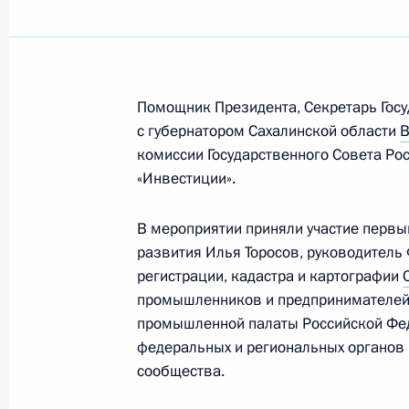
29 мая 2024 года, среда
Помощник Президента, Секретарь Гос
Помощник Президента Алексей Дю
с губернатором Сахалинской области
В
Государственного Совета Российск
комиссии Государственного Совета Р
29 мая 2024 года, 09:00
«Инвестиции».
В мероприятии приняли участие первы
16 мая 2024 года, четверг
развития Илья Торосов, руководитель
регистрации, кадастра и картографии
Мария Львова-Белова посетила Алт
промышленников и предпринимателе
Алтай
промышленной палаты Российской Ф
16 мая 2024 года, 18:00
федеральных и региональных органов 
сообщества.