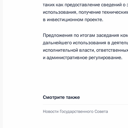
Заседание комиссии Госсовета по
таких как предоставление сведений о 
«Промышленность»
использования, получение технических
в инвестиционном проекте.
24 апреля 2024 года, 21:00
Предложения по итогам заседания ком
дальнейшего использования в деятел
23 апреля 2024 года, вторник
исполнительной власти, ответственны
и административное регулирование.
Заседание Комиссии по делам инв
23 апреля 2024 года, 14:00
Москва
19 апреля 2024 года, пятница
Смотрите также
Рабочая поездка Марии Львовой-Б
Новости Государственного Совета
и Запорожскую область
19 апреля 2024 года, 19:00