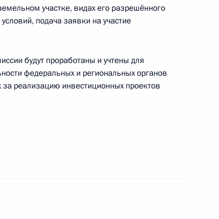
 направлению
земельном участке, видах его разрешённого
 условий, подача заявки на участие
иссии будут проработаны и учтены для
ьности федеральных и региональных органов
х за реализацию инвестиционных проектов
алидов
еловой в ДНР, ЛНР
13