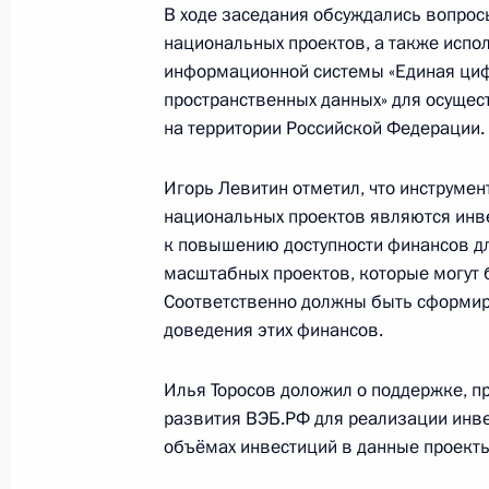
В ходе заседания обсуждались вопро
6 мая 2024 года, понедельник
национальных проектов, а также испо
Заседание комиссии Госсовета по 
информационной системы «Единая ци
пространственных данных» для осущес
6 мая 2024 года, 17:00
на территории Российской Федерации.
Игорь Левитин отметил, что инструмен
3 мая 2024 года, пятница
национальных проектов являются инве
к повышению доступности финансов дл
Заседание комиссии Госсовета по
масштабных проектов, которые могут 
политика»
Соответственно должны быть сформир
3 мая 2024 года, 17:30
доведения этих финансов.
Илья Торосов доложил о поддержке, п
развития ВЭБ.РФ для реализации инве
Заседание комиссии Госсовета по 
объёмах инвестиций в данные проекты
физическая культура и спорт»
3 мая 2024 года, 14:00