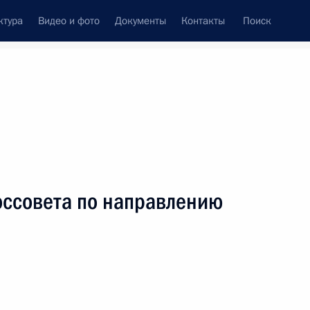
ктура
Видео и фото
Документы
Контакты
Поиск
венный Совет
Совет Безопасности
Комиссии и советы
резидента
май, 2024
ть следующие материалы
оссовета по направлению
вам ребёнка Марией
6