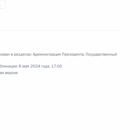
1
направлению «Транспорт»
ован в разделах:
Администрация Президента
,
Государственный
бликации:
6 мая 2024 года, 17:00
ая версия
 Управлении Президента
рав граждан