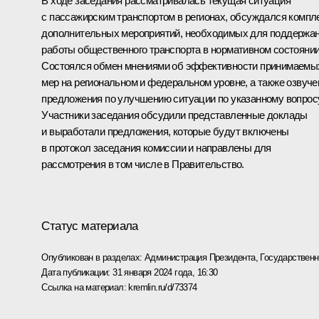
В ходе заседания рассматривалась текущая ситуация
с пассажирским транспортом в регионах, обсуждался компл
дополнительных мероприятий, необходимых для поддержа
работы общественного транспорта в нормативном состоянии
Состоялся обмен мнениями об эффективности принимаемы
мер на региональном и федеральном уровне, а также озвуч
предложения по улучшению ситуации по указанному вопросу
Участники заседания обсудили представленные доклады
и выработали предложения, которые будут включены
в протокол заседания комиссии и направлены для
рассмотрения в том числе в Правительство.
Статус материала
Опубликован в разделах:
Администрация Президента
,
Государствен
Дата публикации:
31 января 2024 года, 16:30
Ссылка на материал:
kremlin.ru/d/73374