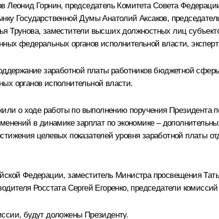
ов Леонид Горнин, председатель Комитета Совета Федерац
нку Государственной Думы Анатолий Аксаков, председател
ья Трунова, заместители высших должностных лиц субъект
ных федеральных органов исполнительной власти, эксперт
оддержание заработной платы работников бюджетной сферы
ных органов исполнительной власти.
ожили о ходе работы по выполнению поручения Президента 
изменений в динамике зарплат по экономике – дополнител
стижения целевых показателей уровня заработной платы от
ийской Федерации, заместитель Министра просвещения Тат
водителя Росстата Сергей Егоренко, председатели комисси
иссии, будут доложены Президенту.