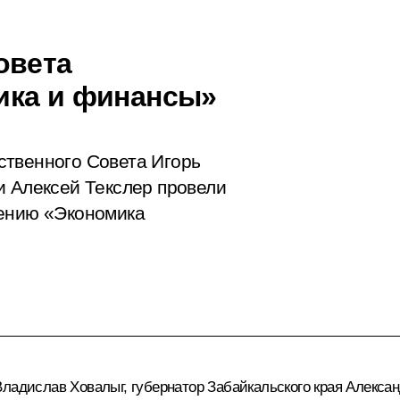
овета
ика и финансы»
ственного Совета Игорь
и Алексей Текслер провели
лению «Экономика
Владислав Ховалыг
, губернатор Забайкальского края
Алексан