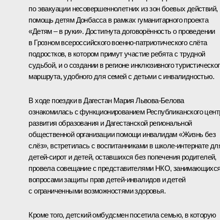
по эвакуации несовершеннолетних из зон боевых действий,
помощь детям Донбасса в рамках гуманитарного проекта
«Детям – в руки». Достигнута договорённость о проведении
в Грозном всероссийского военно-патриотического слёта
подростков, в котором примут участие ребята с трудной
судьбой, и о создании в регионе инклюзивного туристическо
маршрута, удобного для семей с детьми с инвалидностью.
В ходе поездки в Дагестан Мария Львова-Белова
ознакомилась с функционированием Республиканского цент
развития образования и Дагестанской региональной
общественной организации помощи инвалидам «Жизнь без
слёз», встретилась с воспитанниками в школе-интернате дл
детей-сирот и детей, оставшихся без попечения родителей,
провела совещание с представителями НКО, занимающихс
вопросами защиты прав детей-инвалидов и детей
с ограниченными возможностями здоровья.
Кроме того, детский омбудсмен посетила семью, в которую