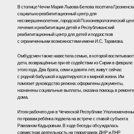
В столице Чечни
Мария Львова-Белова
посетила Грозненск
социально-реабилитационный центр для
несовершеннолетних, городской Психоневрологический цен
лечения и реабилитации детей и Республиканский
реабилитационный центр для детей и подростков
с ограниченными возможностями имени И.С. Тарамова.
Омбудсмен также навестила семью, в которой воспитывают
дети, возвращённые при её содействии из Сирии в феврале
этого года. Два брата, семи и девяти лет, живут сейчас
с родной бабушкой и адаптируются к мирной жизни. Им
помогает руководство региона: оформлены документы,
назначены социальные выплаты, оказана помощь в ремонте
дома.
Итоги рабочего дня в Чеченской Республике Уполномоченн
по правам ребёнка подвела на встрече с главой субъекта
Рамзаном Кадыровым
. В ходе беседы обсуждалась
совместная деятельность на территориях ДНР и ЛНР