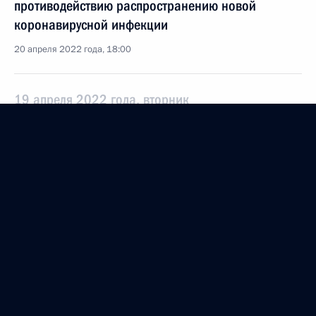
противодействию распространению новой
коронавирусной инфекции
20 апреля 2022 года, 18:00
19 апреля 2022 года, вторник
Заседание рабочей группы по подготовке
Госсовета по вопросу об энергосбережении
и повышении энергоэффективности в России
19 апреля 2022 года, 17:00
Казань
15 апреля 2022 года, пятница
При содействии Уполномоченного при Президенте
по правам ребёнка в Россию из Сирии вернулись