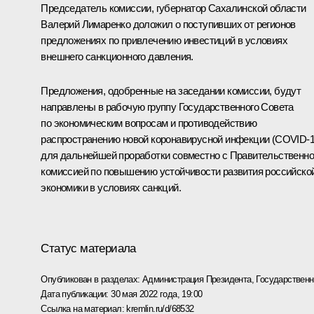
Председатель комиссии, губернатор Сахалинской области
Валерий Лимаренко
доложил о поступивших от регионов
предложениях по привлечению инвестиций в условиях
внешнего санкционного давления.
Предложения, одобренные на заседании комиссии, будут
направлены в рабочую группу Государственного Совета
по экономическим вопросам и противодействию
распространению новой коронавирусной инфекции (COVID-1
для дальнейшей проработки совместно с Правительственн
комиссией по повышению устойчивости развития российско
экономики в условиях санкций.
Статус материала
Опубликован в разделах:
Администрация Президента
,
Государствен
Дата публикации:
30 мая 2022 года, 19:00
Ссылка на материал:
kremlin.ru/d/68532