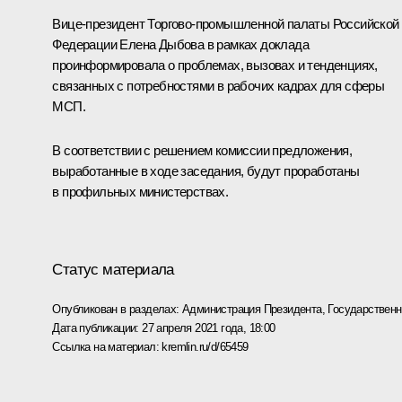
Вице-президент Торгово-промышленной палаты Российской
Федерации Елена Дыбова в рамках доклада
проинформировала о проблемах, вызовах и тенденциях,
связанных с потребностями в рабочих кадрах для сферы
МСП.
В соответствии с решением комиссии предложения,
выработанные в ходе заседания, будут проработаны
в профильных министерствах.
Статус материала
Опубликован в разделах:
Администрация Президента
,
Государствен
Дата публикации:
27 апреля 2021 года, 18:00
Ссылка на материал:
kremlin.ru/d/65459