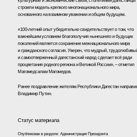
культурные и экономические связи, столетиями дагестанцы
строили модель крепкого многонационального мира,
основанного на взаимном уважении и общем будущем.
«100-летний опыт убедительно свидетельствует о том, что
важнейшим условием благополучия нынешнего и будущих
поколений является сохранение межнационального мира
и гражданского согласия. Уверен, что мудрый, трудолюбивы
и самоотверженный дагестанский народ сделает всё ради
процветания родного региона и Великой России», – отметил
Магомедсалам Магомедов.
Ранее
поздравление
жителям Республики Дагестан направи
Владимир Путин.
Статус материала
Опубликован в разделе:
Администрация Президента