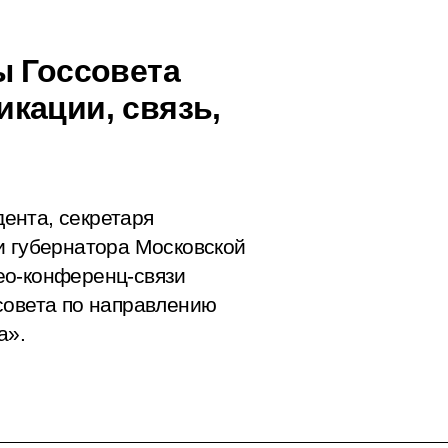
ы Госсовета
кации, связь,
ента, секретаря
и губернатора Московской
ео-конференц-связи
совета по направлению
а».