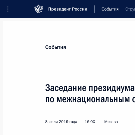
Президент России
События
Стру
Президент
Администрация
Государст
Новости
Сведения об Администрации П
События
Показа
Заседание президиума
по межнациональным 
18 сентября 2019 года, среда
Заседание президиума Совета по
отношениям
8 июля 2019 года
16:00
Москва
18 сентября 2019 года, 16:40
Москва