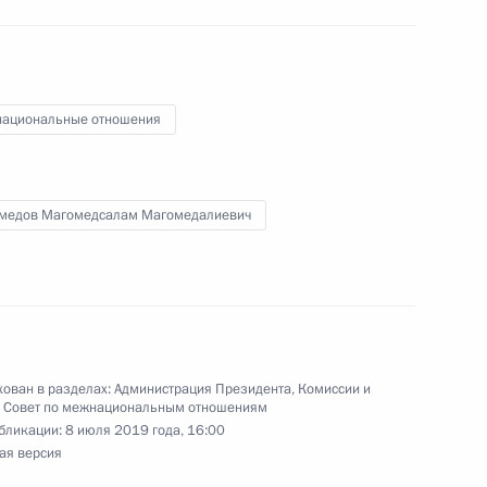
ациональные отношения
о подготовке Госсовета
медов Магомедсалам Магомедалиевич
 Северо-Кавказский
ован в разделах:
Администрация Президента
,
Комиссии и
,
Совет по межнациональным отношениям
ум «Машук-2019»
бликации:
8 июля 2019 года, 16:00
ая версия