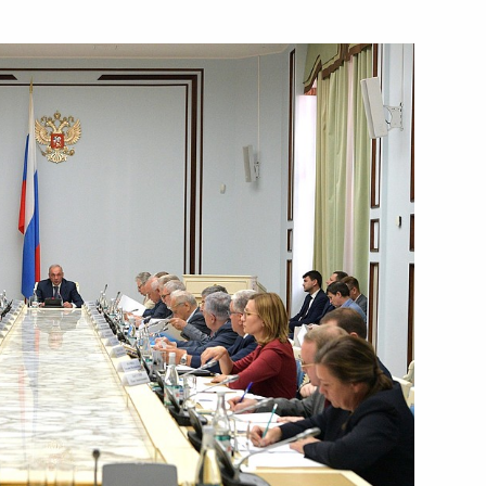
гражданства
жке и совершенствовании
илования в регионах