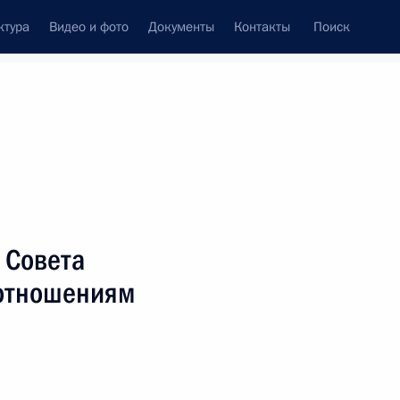
ктура
Видео и фото
Документы
Контакты
Поиск
венный Совет
Совет Безопасности
Комиссии и советы
резидента
сентябрь, 2019
ть следующие материалы
 Совета
отношениям
 межнациональным
2