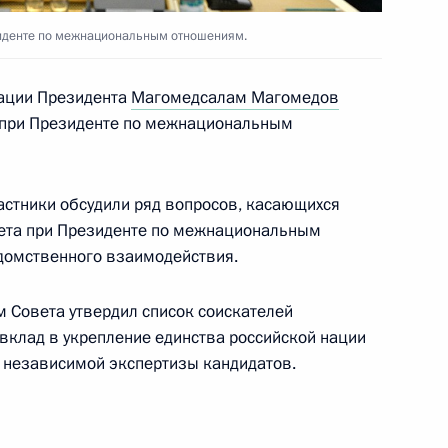
ности начальника Управления
иденте по межнациональным отношениям.
нного обеспечения
ации Президента
Магомедсалам Магомедов
 при Президенте по межнациональным
стники обсудили ряд вопросов, касающихся
вета при Президенте по межнациональным
домственного взаимодействия.
 по вопросам развития
а
 Совета утвердил список соискателей
 вклад в укрепление единства российской нации
 независимой экспертизы кандидатов.
кадровой политики