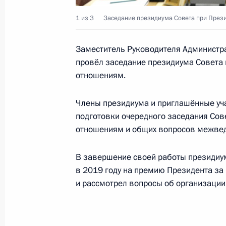
Сергей Осипов освобождён от долж
1 из 3
Заседание президиума Совета при През
информационного и документацио
Президента
Заместитель Руководителя Администр
провёл заседание президиума Совета
29 августа 2019 года, 15:00
отношениям.
Члены президиума и приглашённые уча
27 августа 2019 года, вторник
подготовки очередного заседания Со
отношениям и общих вопросов межве
Российско-вьетнамские переговоры
антикоррупционного сотрудничеств
В завершение своей работы президиум
27 августа 2019 года, 19:00
Москва
в 2019 году на премию Президента за
и рассмотрел вопросы об организации
Заседание Комиссии по вопросам 
в правоохранительных органах