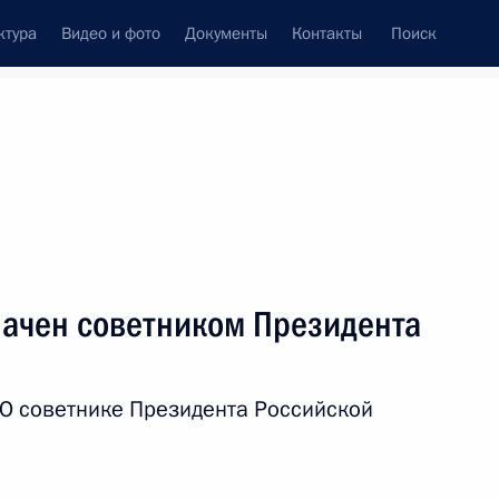
ктура
Видео и фото
Документы
Контакты
Поиск
венный Совет
Совет Безопасности
Комиссии и советы
резидента
июнь, 2018
ть следующие материалы
начен советником Президента
дом Президента в Северо-
«О советнике Президента Российской