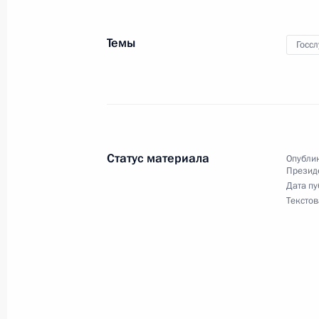
22 июня 2018 года, пятница
Темы
Госс
Назначены руководители подразде
Президента и советник Президента
22 июня 2018 года, 13:17
Статус материала
Опублик
Указ о должностных лицах Админис
Презид
Дата пу
22 июня 2018 года, 13:16
Текстов
Валентин Юмашев назначен совет
на общественных началах
22 июня 2018 года, 13:15