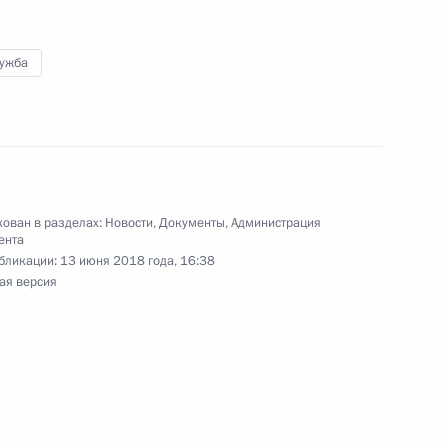
лужба
лений Администрации
ован в разделах:
Новости
,
Документы
,
Администрация
трации Президента
ента
бликации:
13 июня 2018 года, 16:38
ая версия
ником Президента