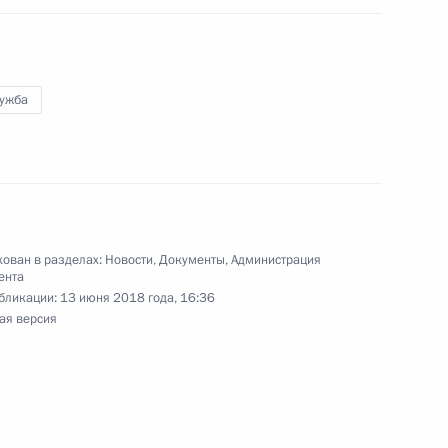
лений Администрации
лужба
трации Президента
ован в разделах:
Новости
,
Документы
,
Администрация
ента
бликации:
13 июня 2018 года, 16:36
ая версия
ником Президента