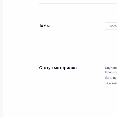
22 июня 2018 года, пятница
Назначены руководители подразде
Темы
Госс
Президента и советник Президента
22 июня 2018 года, 13:17
Указ о должностных лицах Админис
Статус материала
Опублик
22 июня 2018 года, 13:16
Презид
Дата пу
Текстов
Валентин Юмашев назначен совет
на общественных началах
22 июня 2018 года, 13:15