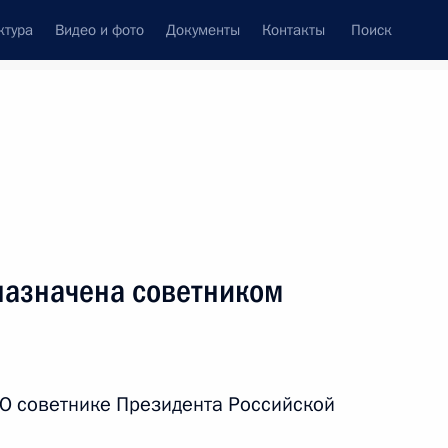
ктура
Видео и фото
Документы
Контакты
Поиск
венный Совет
Совет Безопасности
Комиссии и советы
резидента
июнь, 2018
ть следующие материалы
назначена советником
дом Президента в Северо-
«О советнике Президента Российской