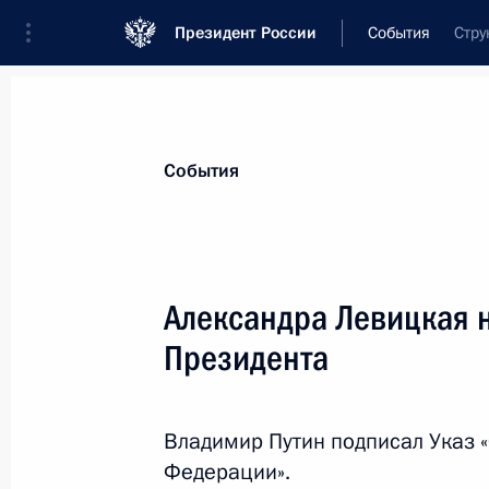
Президент России
События
Стру
Президент
Администрация
Государст
Новости
Сведения об Администрации П
События
Показа
Александра Левицкая 
Президента
Александр Беглов назначен полпре
Западном федеральном округе
26 июня 2018 года, 14:12
Владимир Путин подписал Указ 
Федерации».