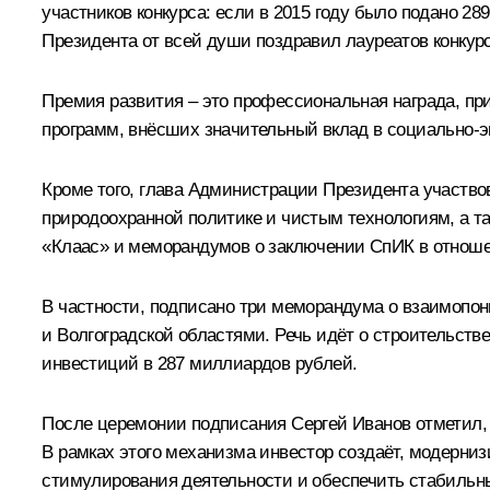
участников конкурса: если в 2015 году было подано 28
Президента от всей души поздравил лауреатов конкурс
Премия развития – это профессиональная награда, п
программ, внёсших значительный вклад в социально-э
Кроме того, глава Администрации Президента участво
природоохранной политике и чистым технологиям, а т
«Клаас» и меморандумов о заключении СпИК в отнош
В частности, подписано три меморандума о взаимопо
и Волгоградской областями. Речь идёт о строительст
инвестиций в 287 миллиардов рублей.
После церемонии подписания Сергей Иванов отметил, 
В рамках этого механизма инвестор создаёт, модерни
стимулирования деятельности и обеспечить стабильн