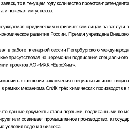
9 заявок, то в текущем году количество проектов-претендент
а и пожелал им успехов.
рисуждаемая юридическим и физическим лицам за заслуги 
кономическое развитие России. Премия учреждена Внешэко
вал в работе пленарной сессии Петербургского международ
акже присутствовал на церемонии подписания специального
ении проектов АО «МХК «ЕвроХим».
нимании в отношении заключения специальных инвестиционн
ве в рамках механизма СпИК трёх химических производств 
что данные документы стали первыми, подписанными по ме
зирует или осваивает промышленное производство, а госуда
ые условия ведения бизнеса.